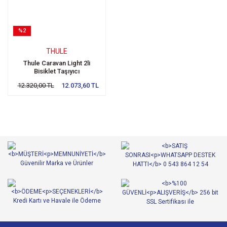
%2
THULE
Thule Caravan Light 2li
Bisiklet Taşıyıcı
12.320,00 TL
12.073,60 TL