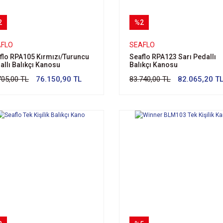
2
%2
AFLO
SEAFLO
flo RPA105 Kırmızı/Turuncu
Seaflo RPA123 Sarı Pedallı
allı Balıkçı Kanosu
Balıkçı Kanosu
705,00 TL
76.150,90 TL
83.740,00 TL
82.065,20 T