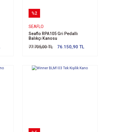
%2
SEAFLO
Seaflo RPA105 Gri Pedallı
Balıkçı Kanosu
L
77.705,00 TL
76.150,90 TL