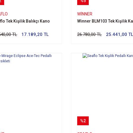
2
%5
AFLO
WİNNER
lo Tek Kişilik Balıkçı Kano
Winner BLM103 Tek Kişilik K
540,00 TL
17.189,20 TL
26.780,00 TL
25.441,00 T
%2