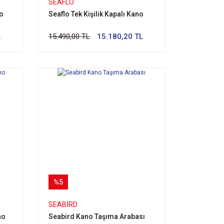
SEAFLO
no
Seaflo Tek Kişilik Kapalı Kano
L
15.490,00 TL
15.180,20 TL
%5
SEABIRD
no
Seabird Kano Taşıma Arabası