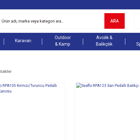
ARA
Outdoor
Avcılık &
Karavan
& Kamp
Balıkçılık
S
ktakiler