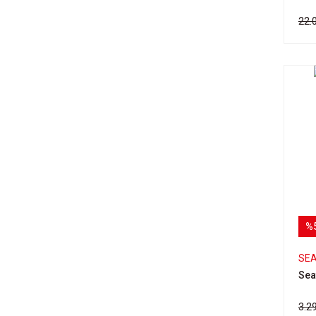
22.
%
SE
Sea
3.2