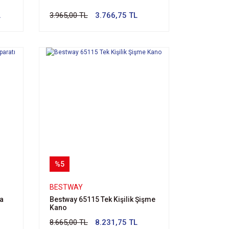
L
3.965,00 TL
3.766,75 TL
%5
BESTWAY
ma
Bestway 65115 Tek Kişilik Şişme
Kano
8.665,00 TL
8.231,75 TL