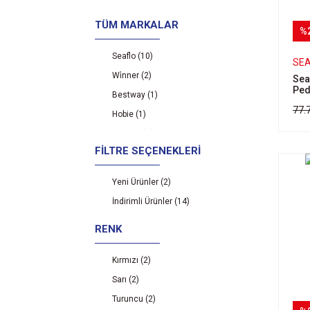
TÜM MARKALAR
%
Seaflo (10)
SE
Wi̇nner (2)
Sea
Ped
Bestway (1)
77.
Hobie (1)
Seabird (1)
FILTRE SEÇENEKLERI
Yeni Ürünler (2)
İndirimli Ürünler (14)
RENK
Kırmızı (2)
Sarı (2)
Turuncu (2)