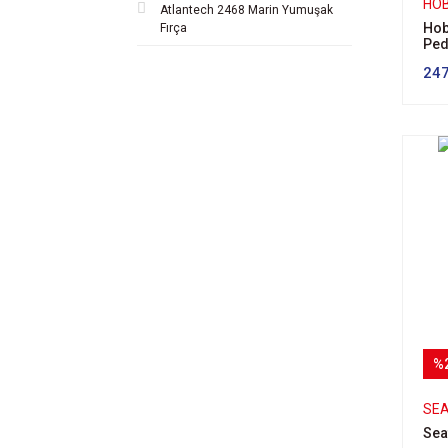
HOB
Atlantech 2468 Marin Yumuşak
Hob
Fırça
Peda
247
%
SE
Seaf