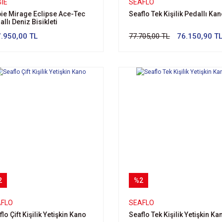
IE
SEAFLO
ie Mirage Eclipse Ace-Tec
Seaflo Tek Kişilik Pedallı Ka
llı Deniz Bisikleti
.950,00 TL
77.705,00 TL
76.150,90 T
2
%2
AFLO
SEAFLO
lo Çift Kişilik Yetişkin Kano
Seaflo Tek Kişilik Yetişkin Ka