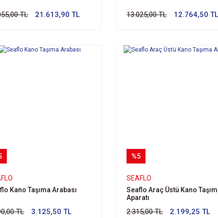
055,00 TL
21.613,90 TL
13.025,00 TL
12.764,50 T
5
%5
AFLO
SEAFLO
flo Kano Taşıma Arabası
Seaflo Araç Üstü Kano Taşı
Aparatı
90,00 TL
3.125,50 TL
2.315,00 TL
2.199,25 TL