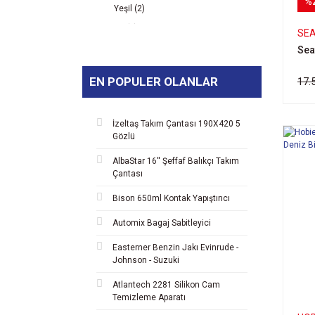
%
Yeşil (2)
Gri (1)
SE
Mavi (1)
Seaf
EN POPULER OLANLAR
17.
İzeltaş Takım Çantası 190X420 5
Gözlü
AlbaStar 16'' Şeffaf Balıkçı Takım
Çantası
Bison 650ml Kontak Yapıştırıcı
Automix Bagaj Sabitleyici
Easterner Benzin Jakı Evinrude -
Johnson - Suzuki
Atlantech 2281 Silikon Cam
Temizleme Aparatı