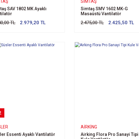
MTAŞ
SIMTAŞ
taş SAV 1802 MK Ayaklı
Simtaş SMV 1602 MK-G
tilatör
Masaüstü Vantilatör
40,00 TL
2.979,20 TL
2.475,00 TL
2.425,50 TL
2
SLER
AIRKING
ler Essenti Ayaklı Vantilatör
Airking Flora Pro Sanayi Tipi