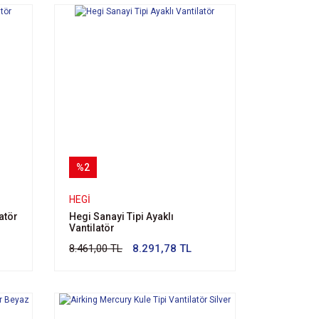
%2
HEGI
atör
Hegi Sanayi Tipi Ayaklı
Vantilatör
8.461,00 TL
8.291,78 TL