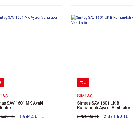
2
%2
MTAŞ
SIMTAŞ
taş SAV 1601 MK Ayaklı
Simtaş SAV 1601 UK B
tilatör
Kumandalı Ayaklı Vantilatör
25,00 TL
1.984,50 TL
2.420,00 TL
2.371,60 TL