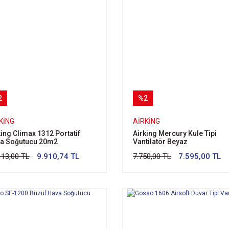
2
%2
KING
AIRKING
king Climax 1312 Portatif
Airking Mercury Kule Tipi
a Soğutucu 20m2
Vantilatör Beyaz
113,00 TL
9.910,74 TL
7.750,00 TL
7.595,00 TL