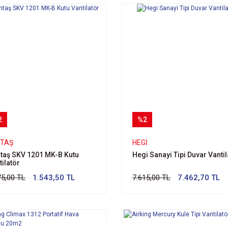
2
%2
MTAŞ
HEGI
taş SKV 1201 MK-B Kutu
Hegi Sanayi Tipi Duvar Vantil
tilatör
75,00 TL
1.543,50 TL
7.615,00 TL
7.462,70 TL