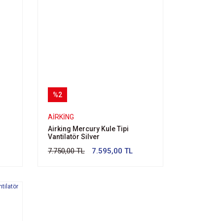
%2
AIRKING
Airking Mercury Kule Tipi
Vantilatör Silver
7.750,00 TL
7.595,00 TL