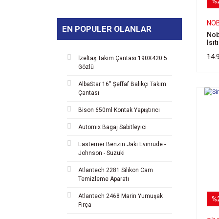
%
500w (1)
750w (1)
NO
EN POPULER OLANLAR
Nob
Isıt
14.
İzeltaş Takım Çantası 190X420 5
Gözlü
AlbaStar 16'' Şeffaf Balıkçı Takım
Çantası
Bison 650ml Kontak Yapıştırıcı
Automix Bagaj Sabitleyici
Easterner Benzin Jakı Evinrude -
Johnson - Suzuki
Atlantech 2281 Silikon Cam
Temizleme Aparatı
Atlantech 2468 Marin Yumuşak
%
Fırça