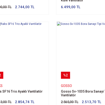
Kule Vantilatör
00,00 TL
2.744,00 TL
6.499,00 TL
2
%2
KS
GOSSO
s SF16 Trio Ayaklı Vantilatör
Gosso Sv-1035 Bora Sanayi 
Vantilatör
13,00 TL
2.854,74 TL
2.565,00 TL
2.513,70 TL