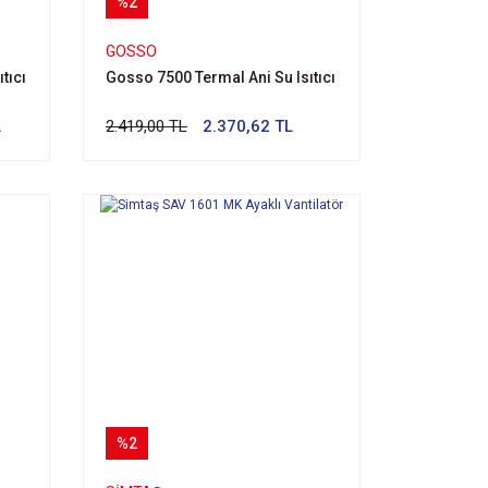
%2
GOSSO
tıcı
Gosso 7500 Termal Ani Su Isıtıcı
L
2.419,00 TL
2.370,62 TL
%2