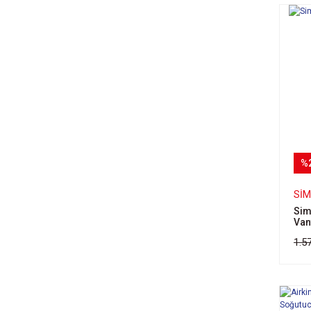
%
SI
Sim
Van
1.5