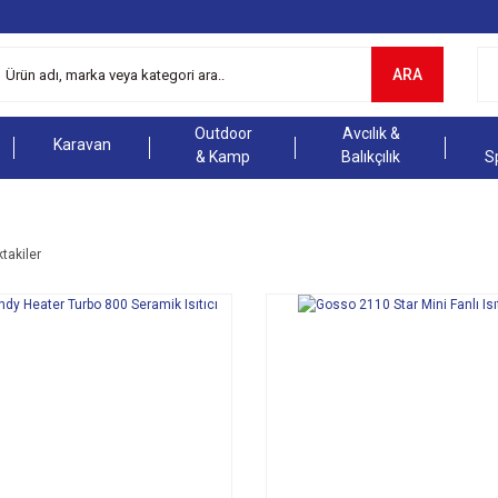
ARA
Outdoor
Avcılık &
Karavan
& Kamp
Balıkçılık
S
ktakiler