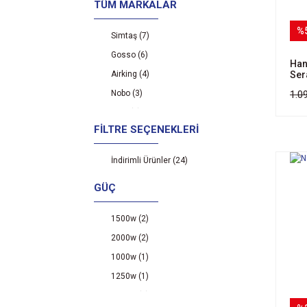
TÜM MARKALAR
%
Simtaş (7)
Gosso (6)
Han
Ser
Airking (4)
1.0
Nobo (3)
Hegi (2)
FILTRE SEÇENEKLERI
Raks (2)
Süsler (1)
İndirimli Ürünler (24)
GÜÇ
1500w (2)
2000w (2)
1000w (1)
1250w (1)
2400w (1)