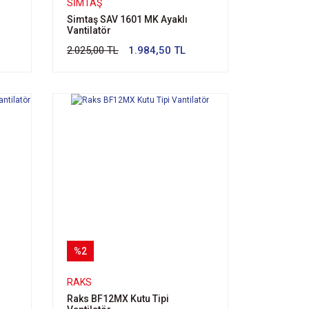
SIMTAŞ
Simtaş SAV 1601 MK Ayaklı
Vantilatör
2.025,00 TL
1.984,50 TL
%2
RAKS
Raks BF12MX Kutu Tipi