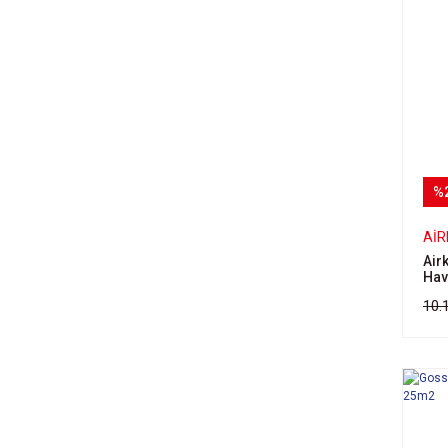
%
AIR
Air
Hav
10.