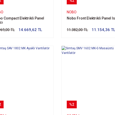
2
%2
BO
NOBO
o Compact Elektrikli Panel
Nobo Front Elektrikli Panel Isı
ıcı
969,00 TL
14.669,62 TL
11.382,00 TL
11.154,36 T
2
%2