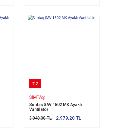
%2
SIMTAŞ
Simtaş SAV 1802 MK Ayaklı
Vantilatör
3.040,00 TL
2.979,20 TL