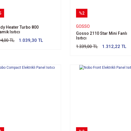
5
%2
GOSSO
dy Heater Turbo 800
amik Isıtıcı
Gosso 2110 Star Mini Fanlı
Isıtıcı
94,00 TL
1.039,30 TL
1.339,00 TL
1.312,22 TL