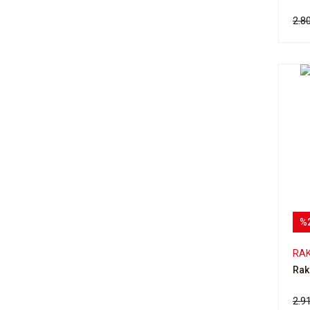
2.8
%
RA
Rak
2.9