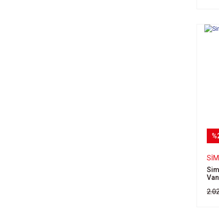
%
SI
Sim
Van
2.0