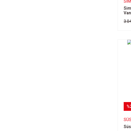
SI
Sim
Van
3.0
%
SÜ
Süs