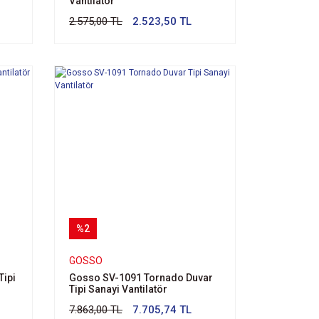
Vantilatör
2.575,00 TL
2.523,50 TL
%2
GOSSO
Tipi
Gosso SV-1091 Tornado Duvar
Tipi Sanayi Vantilatör
7.863,00 TL
7.705,74 TL