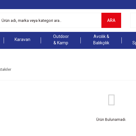
ARA
Outdoor
Avcılık &
Karavan
& Kamp
Balıkçılık
S
ktakiler
Ürün Bulunamadı.