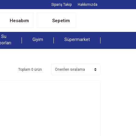
Sipariş Takip
Hakkımızda
Hesabım
Sepetim
Su
Giyim
Süpermarket
porları
Toplam 0 ürün