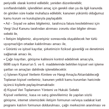
periyodik olarak kontrol edilebilir, yeniden düzenlenebilir,
sınıflandırılabilir, işlendikleri amaç için gerekli olan ya da ilgili kanunda
ön görülen süre kadar muhafaza edilebilir, kanunen yükümlü olduğumuz
kamu kurum ve kuruluşlarıyla paylaşabilir.
• Ad – Soyad ve adres bilgileriniz, tarafınıza fatura kesilebilmesi için
Vergi Usul Kanunu tarafından alınması zorunlu olan bilgiler olması
sebebi ile,
• İletişim bilgileriniz, alışverişiniz sonrasında oluşabilecek her türlü
uyuşmazlığın ortadan kaldırılması amacı ile,
• Görüntü ve işitsel kayıtlar, şirketimizin fiziksel güvenliği ve denetimini
sağlamak amacı ile,
• Çağrı kayıtları, görüşme kalitesini kontrol edebilmek amacıyla,
6698 sayılı Kanun’un 5. ve 6. maddelerinde belirtilen kişisel veri işleme
şartları ve amaçları dahilinde işlenebilecektir.
c) İşlenen Kişisel Verilerin Kimlere ve Hangi Amaçla Aktarılabileceği
Toplanan kişisel verileriniz, kanunen yetkili kamu kurumları haricinde
üçüncü kişilerle paylaşılmamaktadır.
d) Kişisel Veri Toplamanın Yöntemi ve Hukuki Sebebi
Kişisel verileriniz, kasa ve satış görevlilerimiz ile yapılan sözlü
görüşme, internet sitemizdeki iletişim formunun ve/veya sadakat kart
programı katılım formunun doldurulması, çağrı merkezinin aranılması ve