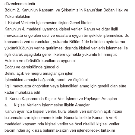
düzenlenmektedir.
Bölüm 2. Kanun’un Kapsamı ve Şirketimiz’in Kanun’dan Doğan Hak ve
Yükümlülükleri
I. Kişisel Verilerin İşlenmesine ilişkin Genel İlkeler
Kanun’un 4. maddesi uyarınca kişisel veriler, Kanun ve diğer ilgili
mevzuatta öngörülen usul ve esaslara uygun bir şekilde işlenmelidir. Bu
kapsamda veri sorumluları, yukarıda Bölüm 1’de belirtilen aydınlatma
yükümlülüğünün yerine getirilmesi dışında kişisel verilerin işlenmesi ile
ilgili olarak aşağıdaki genel ilkelere uymakla yükümlü kılınmıştır:
Hukuka ve dürüstlük kurallarına uygun ol
Doğru ve gerektiğinde güncel ol
Belirli, açık ve meşru amaçlar için işlen
İşlendikleri amaçla bağlantılı, sınırlı ve ölçülü ol
İlgili mevzuatta öngörülen veya işlendikleri amaç için gerekli olan süre
kadar muhafaza edil
II. Kanun Kapsamında Kişisel Veri İşleme ve Paylaşım Amaçları
a. Kişisel Verilerin İşlenmesine ilişkin Amaçlar
Kanun uyarınca kişisel veriler, kural olarak veri sahibinin açık rızası
bulunmaksızın işlenememektedir. Bununla birlikte Kanun, 5 ve 6.
maddeleri kapsamında kişisel veriler ve özel nitelikli kişisel veriler
bakımından açık rıza bulunmaksızın veri işlenebilecek birtakım