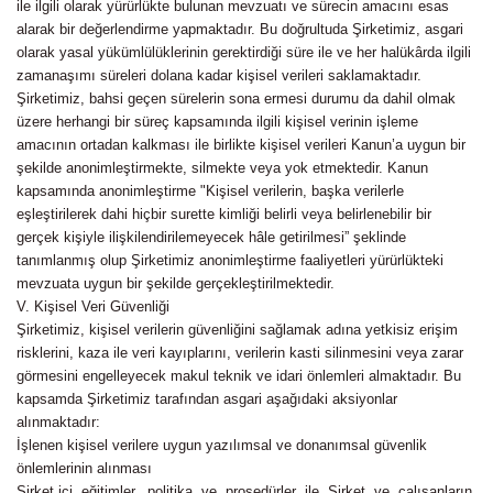
ile ilgili olarak yürürlükte bulunan mevzuatı ve sürecin amacını esas
alarak bir değerlendirme yapmaktadır. Bu doğrultuda Şirketimiz, asgari
olarak yasal yükümlülüklerinin gerektirdiği süre ile ve her halükârda ilgili
zamanaşımı süreleri dolana kadar kişisel verileri saklamaktadır.
Şirketimiz, bahsi geçen sürelerin sona ermesi durumu da dahil olmak
üzere herhangi bir süreç kapsamında ilgili kişisel verinin işleme
amacının ortadan kalkması ile birlikte kişisel verileri Kanun’a uygun bir
şekilde anonimleştirmekte, silmekte veya yok etmektedir. Kanun
kapsamında anonimleştirme "Kişisel verilerin, başka verilerle
eşleştirilerek dahi hiçbir surette kimliği belirli veya belirlenebilir bir
gerçek kişiyle ilişkilendirilemeyecek hâle getirilmesi” şeklinde
tanımlanmış olup Şirketimiz anonimleştirme faaliyetleri yürürlükteki
mevzuata uygun bir şekilde gerçekleştirilmektedir.
V. Kişisel Veri Güvenliği
Şirketimiz, kişisel verilerin güvenliğini sağlamak adına yetkisiz erişim
risklerini, kaza ile veri kayıplarını, verilerin kasti silinmesini veya zarar
görmesini engelleyecek makul teknik ve idari önlemleri almaktadır. Bu
kapsamda Şirketimiz tarafından asgari aşağıdaki aksiyonlar
alınmaktadır:
İşlenen kişisel verilere uygun yazılımsal ve donanımsal güvenlik
önlemlerinin alınması
Şirket içi eğitimler, politika ve prosedürler ile Şirket ve çalışanların