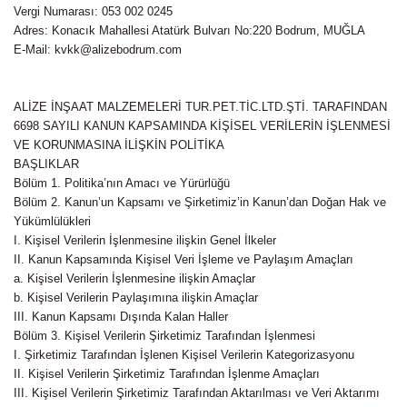
Vergi Numarası
: 053 002 0245
Adres
: Konacık Mahallesi Atatürk Bulvarı No:220 Bodrum, MUĞLA
E-Mail
: kvkk@alizebodrum.com
ALİZE İNŞAAT MALZEMELERİ TUR.PET.TİC.LTD.ŞTİ. TARAFINDAN
6698 SAYILI KANUN KAPSAMINDA KİŞİSEL VERİLERİN İŞLENMESİ
VE KORUNMASINA İLİŞKİN POLİTİKA
BAŞLIKLAR
Bölüm 1. Politika’nın Amacı ve Yürürlüğü
Bölüm 2. Kanun’un Kapsamı ve Şirketimiz’in Kanun’dan Doğan Hak ve
Yükümlülükleri
I. Kişisel Verilerin İşlenmesine ilişkin Genel İlkeler
II. Kanun Kapsamında Kişisel Veri İşleme ve Paylaşım Amaçları
a. Kişisel Verilerin İşlenmesine ilişkin Amaçlar
b. Kişisel Verilerin Paylaşımına ilişkin Amaçlar
III. Kanun Kapsamı Dışında Kalan Haller
Bölüm 3. Kişisel Verilerin Şirketimiz Tarafından İşlenmesi
I. Şirketimiz Tarafından İşlenen Kişisel Verilerin Kategorizasyonu
II. Kişisel Verilerin Şirketimiz Tarafından İşlenme Amaçları
III. Kişisel Verilerin Şirketimiz Tarafından Aktarılması ve Veri Aktarımı