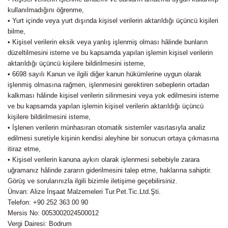
kullanılmadığını öğrenme,
• Yurt içinde veya yurt dışında kişisel verilerin aktarıldığı üçüncü kişileri
bilme,
• Kişisel verilerin eksik veya yanlış işlenmiş olması hâlinde bunların
düzeltilmesini isteme ve bu kapsamda yapılan işlemin kişisel verilerin
aktarıldığı üçüncü kişilere bildirilmesini isteme,
• 6698 sayılı Kanun ve ilgili diğer kanun hükümlerine uygun olarak
işlenmiş olmasına rağmen, işlenmesini gerektiren sebeplerin ortadan
kalkması hâlinde kişisel verilerin silinmesini veya yok edilmesini isteme
ve bu kapsamda yapılan işlemin kişisel verilerin aktarıldığı üçüncü
kişilere bildirilmesini isteme,
• İşlenen verilerin münhasıran otomatik sistemler vasıtasıyla analiz
edilmesi suretiyle kişinin kendisi aleyhine bir sonucun ortaya çıkmasına
itiraz etme,
• Kişisel verilerin kanuna aykırı olarak işlenmesi sebebiyle zarara
uğramanız hâlinde zararın giderilmesini talep etme, haklarına sahiptir.
Görüş ve sorularınızla ilgili bizimle iletişime geçebilirsiniz.
Ünvan
: Alize İnşaat Malzemeleri Tur.Pet.Tic.Ltd.Şti.
Telefon
: +90 252 363 00 90
Mersis No
: 0053002024500012
Vergi Dairesi
: Bodrum