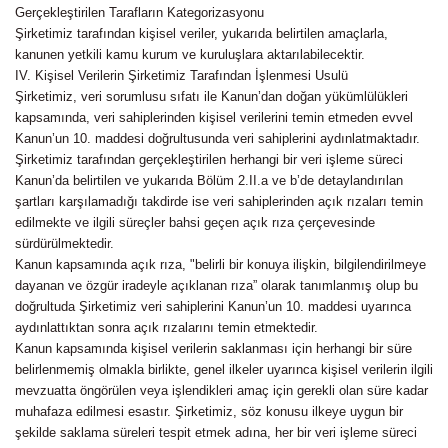
Gerçekleştirilen Tarafların Kategorizasyonu
Şirketimiz tarafından kişisel veriler, yukarıda belirtilen amaçlarla,
kanunen yetkili kamu kurum ve kuruluşlara aktarılabilecektir.
IV. Kişisel Verilerin Şirketimiz Tarafından İşlenmesi Usulü
Şirketimiz, veri sorumlusu sıfatı ile Kanun’dan doğan yükümlülükleri
kapsamında, veri sahiplerinden kişisel verilerini temin etmeden evvel
Kanun’un 10. maddesi doğrultusunda veri sahiplerini aydınlatmaktadır.
Şirketimiz tarafından gerçekleştirilen herhangi bir veri işleme süreci
Kanun’da belirtilen ve yukarıda Bölüm 2.II.a ve b’de detaylandırılan
şartları karşılamadığı takdirde ise veri sahiplerinden açık rızaları temin
edilmekte ve ilgili süreçler bahsi geçen açık rıza çerçevesinde
sürdürülmektedir.
Kanun kapsamında açık rıza, "belirli bir konuya ilişkin, bilgilendirilmeye
dayanan ve özgür iradeyle açıklanan rıza” olarak tanımlanmış olup bu
doğrultuda Şirketimiz veri sahiplerini Kanun’un 10. maddesi uyarınca
aydınlattıktan sonra açık rızalarını temin etmektedir.
Kanun kapsamında kişisel verilerin saklanması için herhangi bir süre
belirlenmemiş olmakla birlikte, genel ilkeler uyarınca kişisel verilerin ilgili
mevzuatta öngörülen veya işlendikleri amaç için gerekli olan süre kadar
muhafaza edilmesi esastır. Şirketimiz, söz konusu ilkeye uygun bir
şekilde saklama süreleri tespit etmek adına, her bir veri işleme süreci