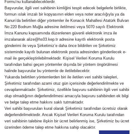
Formu’nu kullanabileceklerdir.
Başvurular, ilgili veri sahibinin kimliğini tespit edecek belgelerle birlikte,
formun ıslak imzalı bir kopyasının elden veya noter aracılığıyla ya da
Kanun’da belirtilen diğer yöntemler ile Konacık Mahallesi Atatürk Bulvarı
No:220 Bodrum Muğla adresine iletilmesi veya 5070 sayılı Elektronik
İmza Kanunu kapsamında düzenlenen güvenli elektronik imza ile
imzalanarak alize@hs03.kep.tr adresine kayıtlı elektronik posta
gönderimi ile veya Şirketimiz’e daha önce bildirilen ve Şirketimiz
sisteminde kayıtlı bulunan elektronik posta adresinden gönderilecek e-
mail ile gerçekleştirilebilmektedir. Kişisel Verileri Koruma Kurulu
tarafından bahsi geçen yöntemler dışında bir yöntem öngörülmesi
halinde başvurular bu yöntemle de iletilebilecektir.
Yukarıda belirtilen yöntemlerden biri ile iletilen veri sahibi talepleri,
Şirketimiz tarafından azami otuz gün içerisinde değerlendirilmekte ve
cevaplanmaktadır. Şirketimiz, özellikle başvuru sahibinin ilgili veri sahibi
olup olmadığının değerlendirilmesi amacıyla başvuru sahibinden ek bilgi
ve belge talep etme hakkını saklı tutmaktadır.
Veri sahibi başvuruları kural olarak Şirketimiz tarafından ücretsiz olarak
değerlendirilmektedir. Ancak Kişisel Verileri Koruma Kurulu tarafından
veri sahibinin talebine ilişkin bir ücret belirlenmiş ise, Şirketimiz bu ücret
üzerinden ödeme talep etme hakkına sahip olacaktır.