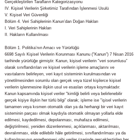
Gerçekleştirilen Tarafların Kategorizasyonu
IV. Kişisel Verilerin Şirketimiz Tarafından İşlenmesi Usulü
V. Kişisel Veri Güvenliği
Bölüm 4. Veri Sahiplerinin Kanun’dan Doğan Hakları
I. Veri Sahiplerinin Hakları
II. Hakların Kullanılması
Bölüm 1. Politika’nın Amacı ve Yürürlüğü
6698 Sayılı Kişisel Verilerin Korunması Kanunu ("Kanun”) 7 Nisan 2016
tarihinde yürürlüğe girmiştir. Kanun, kişisel verilerin "veri sorumlusu”
olarak sınıflandırılan ve kişisel verilerin işleme amaçlarını ve
vasıtalarını belirleyen, veri kayıt sisteminin kurulmasından ve
yönetilmesinden sorumlu olan gerçek veya tüzel kişilerce kişisel
verilerin işlenmesine ilişkin usul ve esasları ortaya koymaktadır.
Kanun kapsamında kişisel veriler "kimliği belirli veya belirlenebilir
gerçek kişiye ilişkin her türlü bilgi” olarak; işleme ise "işisel verilerin
tamamen veya kısmen otomatik olan ya da herhangi bir veri kayıt
sisteminin parçası olmak kaydıyla otomatik olmayan yollarla elde
edilmesi, kaydedilmesi, depolanması, muhafaza edilmesi,
değiştirilmesi, yeniden düzenlenmesi, açıklanması, aktarılması,
devralınması, elde edilebilir hâle getirilmesi, sınıflandırılması ya da
kullanılmasının engellenmesi gibi veriler üzerinde gerçekleştirilen her