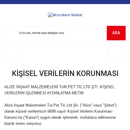
ARA
KIŞISEL VERILERIN KORUNMASI
ALİZE İNŞAAT MALZEMELERİ TUR.PET.TİC.LTD.ŞTİ. KİŞİSEL
VERİLERİN İŞLENMESİ AYDINLATMA METNİ
Alize İnşaat Malzemeleri Tur.Pet.Tic.Ltd.Şti. ("Alize” veya "Şirket”)
olarak kişisel verilerinizin 6698 sayılı Kişisel Verilerin Korunması
Kanunu’na ("Kanun”) uygun olarak işlenerek, muhafaza edilmesine
büyük önem veriyoruz.