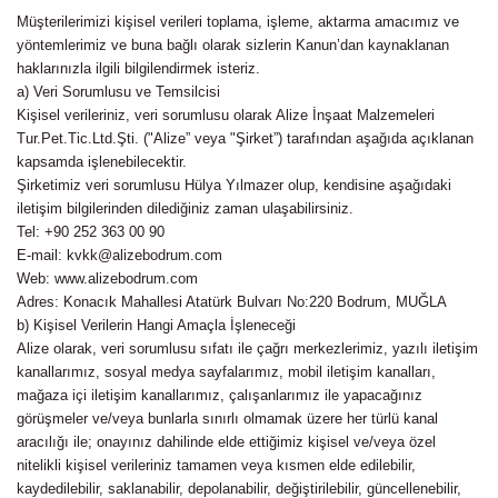
Müşterilerimizi kişisel verileri toplama, işleme, aktarma amacımız ve
yöntemlerimiz ve buna bağlı olarak sizlerin Kanun’dan kaynaklanan
haklarınızla ilgili bilgilendirmek isteriz.
a) Veri Sorumlusu ve Temsilcisi
Kişisel verileriniz, veri sorumlusu olarak Alize İnşaat Malzemeleri
Tur.Pet.Tic.Ltd.Şti. ("Alize” veya "Şirket”) tarafından aşağıda açıklanan
kapsamda işlenebilecektir.
Şirketimiz veri sorumlusu Hülya Yılmazer olup, kendisine aşağıdaki
iletişim bilgilerinden dilediğiniz zaman ulaşabilirsiniz.
Tel
: +90 252 363 00 90
E-mail
: kvkk@alizebodrum.com
Web
: www.alizebodrum.com
Adres
: Konacık Mahallesi Atatürk Bulvarı No:220 Bodrum, MUĞLA
b) Kişisel Verilerin Hangi Amaçla İşleneceği
Alize olarak, veri sorumlusu sıfatı ile çağrı merkezlerimiz, yazılı iletişim
kanallarımız, sosyal medya sayfalarımız, mobil iletişim kanalları,
mağaza içi iletişim kanallarımız, çalışanlarımız ile yapacağınız
görüşmeler ve/veya bunlarla sınırlı olmamak üzere her türlü kanal
aracılığı ile; onayınız dahilinde elde ettiğimiz kişisel ve/veya özel
nitelikli kişisel verileriniz tamamen veya kısmen elde edilebilir,
kaydedilebilir, saklanabilir, depolanabilir, değiştirilebilir, güncellenebilir,