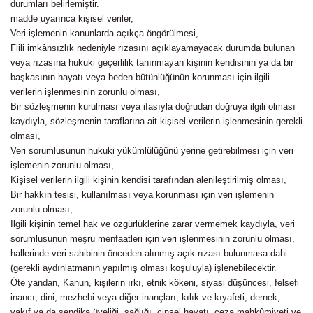
durumları belirlemiştir.
madde uyarınca kişisel veriler,
Veri işlemenin kanunlarda açıkça öngörülmesi,
Fiili imkânsızlık nedeniyle rızasını açıklayamayacak durumda bulunan
veya rızasına hukuki geçerlilik tanınmayan kişinin kendisinin ya da bir
başkasının hayatı veya beden bütünlüğünün korunması için ilgili
verilerin işlenmesinin zorunlu olması,
Bir sözleşmenin kurulması veya ifasıyla doğrudan doğruya ilgili olması
kaydıyla, sözleşmenin taraflarına ait kişisel verilerin işlenmesinin gerekli
olması,
Veri sorumlusunun hukuki yükümlülüğünü yerine getirebilmesi için veri
işlemenin zorunlu olması,
Kişisel verilerin ilgili kişinin kendisi tarafından alenileştirilmiş olması,
Bir hakkın tesisi, kullanılması veya korunması için veri işlemenin
zorunlu olması,
İlgili kişinin temel hak ve özgürlüklerine zarar vermemek kaydıyla, veri
sorumlusunun meşru menfaatleri için veri işlenmesinin zorunlu olması,
hallerinde veri sahibinin önceden alınmış açık rızası bulunmasa dahi
(gerekli aydınlatmanın yapılmış olması koşuluyla) işlenebilecektir.
Öte yandan, Kanun, kişilerin ırkı, etnik kökeni, siyasi düşüncesi, felsefi
inancı, dini, mezhebi veya diğer inançları, kılık ve kıyafeti, dernek,
vakıf ya da sendika üyeliği, sağlığı, cinsel hayatı, ceza mahkûmiyeti ve