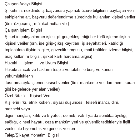
Çalışan Adayı Bilgisi
Şirketimiz nezdinde iş başvurusu yapmak üzere bilgilerini paylaşan veri
sahiplerine ait, başvuru değerlendirme sürecinde kullanılan kişisel veriler
(örn. özgeçmiş, mülakat notları vb.)
Çalışan İşlem Bilgisi
Şirket’in çalışanlarının işle ilgili gerçekleştirdiği her türlü işleme ilişkin
kişisel veriler (örn. işe giriş-çıkış kayıtları, iş seyahatleri, katıldığı
toplantılara ilişkin bilgiler, güvenlik sorgusu, mail trafikleri izleme bilgisi,
araç kullanım bilgisi, şirket kartı harcama bilgisi)
Hukuki İşlem ve Uyum Bilgisi
Hukuki alacak ve hakların tespiti ve takibi ile borç ve kanuni
yükümlülüklerin
ifası amacıyla işlenen kişisel veriler (örn. mahkeme ve idari merci kararı
gibi belgelerde yer alan veriler)
Özel Nitelikli Kişisel Veri
Kişilerin ırkı, etnik kökeni, siyasi düşüncesi, felsefi inancı, dini,
mezhebi veya
diğer inançları, kılık ve kıyafeti, dernek, vakıf ya da sendika üyeliği,
sağlığı, cinsel hayatı, ceza mahkûmiyeti ve güvenlik tedbirleriyle ilgili
verileri ile biyometrik ve genetik verileri
Talep/Şikayet Yönetimi Bilgisi