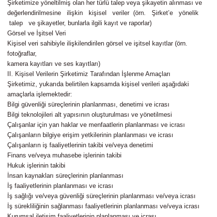
Şirketimize yöneltilmiş olan her türlü talep veya şikayetin alınması ve
değerlendirilmesine ilişkin kişisel veriler (örn. Şirket’e yönelik
talep ve şikayetler, bunlarla ilgili kayıt ve raporlar)
Görsel ve İşitsel Veri
Kişisel veri sahibiyle ilişkilendirilen görsel ve işitsel kayıtlar (örn.
fotoğraflar,
kamera kayıtları ve ses kayıtları)
II. Kişisel Verilerin Şirketimiz Tarafından İşlenme Amaçları
Şirketimiz, yukarıda belirtilen kapsamda kişisel verileri aşağıdaki
amaçlarla işlemektedir:
Bilgi güvenliği süreçlerinin planlanması, denetimi ve icrası
Bilgi teknolojileri alt yapısının oluşturulması ve yönetilmesi
Çalışanlar için yan haklar ve menfaatlerin planlanması ve icrası
Çalışanların bilgiye erişim yetkilerinin planlanması ve icrası
Çalışanların iş faaliyetlerinin takibi ve/veya denetimi
Finans ve/veya muhasebe işlerinin takibi
Hukuk işlerinin takibi
İnsan kaynakları süreçlerinin planlanması
İş faaliyetlerinin planlanması ve icrası
İş sağlığı ve/veya güvenliği süreçlerinin planlanması ve/veya icrası
İş sürekliliğinin sağlanması faaliyetlerinin planlanması ve/veya icrası
Kurumsal iletişim faaliyetlerinin planlanması ve icrası