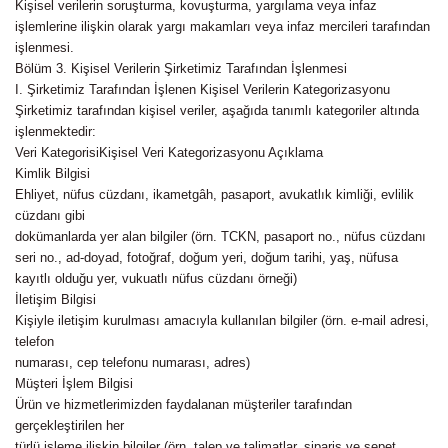
Kişisel verilerin soruşturma, kovuşturma, yargılama veya infaz
işlemlerine ilişkin olarak yargı makamları veya infaz mercileri tarafından
işlenmesi.
Bölüm 3. Kişisel Verilerin Şirketimiz Tarafından İşlenmesi
I. Şirketimiz Tarafından İşlenen Kişisel Verilerin Kategorizasyonu
Şirketimiz tarafından kişisel veriler, aşağıda tanımlı kategoriler altında
işlenmektedir:
Veri Kategorisi
Kişisel Veri Kategorizasyonu Açıklama
Kimlik Bilgisi
Ehliyet, nüfus cüzdanı, ikametgâh, pasaport, avukatlık kimliği, evlilik
cüzdanı gibi
dokümanlarda yer alan bilgiler (örn. TCKN, pasaport no., nüfus cüzdanı
seri no., ad-doyad, fotoğraf, doğum yeri, doğum tarihi, yaş, nüfusa
kayıtlı olduğu yer, vukuatlı nüfus cüzdanı örneği)
İletişim Bilgisi
Kişiyle iletişim kurulması amacıyla kullanılan bilgiler (örn. e-mail adresi,
telefon
numarası, cep telefonu numarası, adres)
Müşteri İşlem Bilgisi
Ürün ve hizmetlerimizden faydalanan müşteriler tarafından
gerçekleştirilen her
türlü işleme ilişkin bilgiler (örn. talep ve talimatlar, sipariş ve sepet