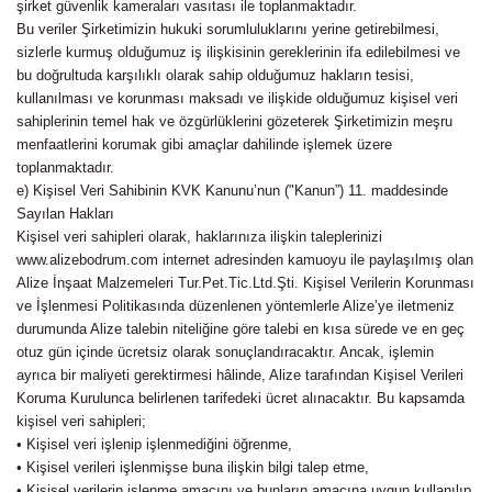
şirket güvenlik kameraları vasıtası ile toplanmaktadır.
Bu veriler Şirketimizin hukuki sorumluluklarını yerine getirebilmesi,
sizlerle kurmuş olduğumuz iş ilişkisinin gereklerinin ifa edilebilmesi ve
bu doğrultuda karşılıklı olarak sahip olduğumuz hakların tesisi,
kullanılması ve korunması maksadı ve ilişkide olduğumuz kişisel veri
sahiplerinin temel hak ve özgürlüklerini gözeterek Şirketimizin meşru
menfaatlerini korumak gibi amaçlar dahilinde işlemek üzere
toplanmaktadır.
e) Kişisel Veri Sahibinin KVK Kanunu’nun ("Kanun”) 11. maddesinde
Sayılan Hakları
Kişisel veri sahipleri olarak, haklarınıza ilişkin taleplerinizi
www.alizebodrum.com internet adresinden kamuoyu ile paylaşılmış olan
Alize İnşaat Malzemeleri Tur.Pet.Tic.Ltd.Şti. Kişisel Verilerin Korunması
ve İşlenmesi Politikasında düzenlenen yöntemlerle Alize’ye iletmeniz
durumunda Alize talebin niteliğine göre talebi en kısa sürede ve en geç
otuz gün içinde ücretsiz olarak sonuçlandıracaktır. Ancak, işlemin
ayrıca bir maliyeti gerektirmesi hâlinde, Alize tarafından Kişisel Verileri
Koruma Kurulunca belirlenen tarifedeki ücret alınacaktır. Bu kapsamda
kişisel veri sahipleri;
• Kişisel veri işlenip işlenmediğini öğrenme,
• Kişisel verileri işlenmişse buna ilişkin bilgi talep etme,
• Kişisel verilerin işlenme amacını ve bunların amacına uygun kullanılıp