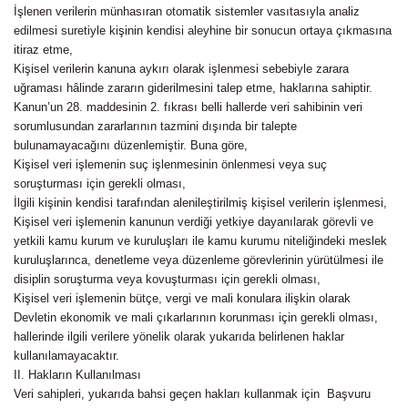
İşlenen verilerin münhasıran otomatik sistemler vasıtasıyla analiz
edilmesi suretiyle kişinin kendisi aleyhine bir sonucun ortaya çıkmasına
itiraz etme,
Kişisel verilerin kanuna aykırı olarak işlenmesi sebebiyle zarara
uğraması hâlinde zararın giderilmesini talep etme, haklarına sahiptir.
Kanun’un 28. maddesinin 2. fıkrası belli hallerde veri sahibinin veri
sorumlusundan zararlarının tazmini dışında bir talepte
bulunamayacağını düzenlemiştir. Buna göre,
Kişisel veri işlemenin suç işlenmesinin önlenmesi veya suç
soruşturması için gerekli olması,
İlgili kişinin kendisi tarafından alenileştirilmiş kişisel verilerin işlenmesi,
Kişisel veri işlemenin kanunun verdiği yetkiye dayanılarak görevli ve
yetkili kamu kurum ve kuruluşları ile kamu kurumu niteliğindeki meslek
kuruluşlarınca, denetleme veya düzenleme görevlerinin yürütülmesi ile
disiplin soruşturma veya kovuşturması için gerekli olması,
Kişisel veri işlemenin bütçe, vergi ve mali konulara ilişkin olarak
Devletin ekonomik ve mali çıkarlarının korunması için gerekli olması,
hallerinde ilgili verilere yönelik olarak yukarıda belirlenen haklar
kullanılamayacaktır.
II. Hakların Kullanılması
Veri sahipleri, yukarıda bahsi geçen hakları kullanmak için Başvuru