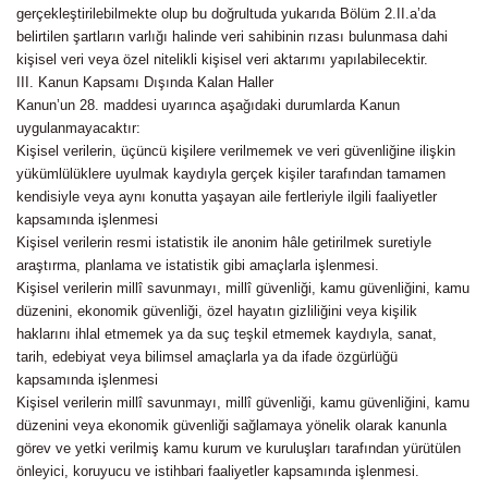
gerçekleştirilebilmekte olup bu doğrultuda yukarıda Bölüm 2.II.a’da
belirtilen şartların varlığı halinde veri sahibinin rızası bulunmasa dahi
kişisel veri veya özel nitelikli kişisel veri aktarımı yapılabilecektir.
III. Kanun Kapsamı Dışında Kalan Haller
Kanun’un 28. maddesi uyarınca aşağıdaki durumlarda Kanun
uygulanmayacaktır:
Kişisel verilerin, üçüncü kişilere verilmemek ve veri güvenliğine ilişkin
yükümlülüklere uyulmak kaydıyla gerçek kişiler tarafından tamamen
kendisiyle veya aynı konutta yaşayan aile fertleriyle ilgili faaliyetler
kapsamında işlenmesi
Kişisel verilerin resmi istatistik ile anonim hâle getirilmek suretiyle
araştırma, planlama ve istatistik gibi amaçlarla işlenmesi.
Kişisel verilerin millî savunmayı, millî güvenliği, kamu güvenliğini, kamu
düzenini, ekonomik güvenliği, özel hayatın gizliliğini veya kişilik
haklarını ihlal etmemek ya da suç teşkil etmemek kaydıyla, sanat,
tarih, edebiyat veya bilimsel amaçlarla ya da ifade özgürlüğü
kapsamında işlenmesi
Kişisel verilerin millî savunmayı, millî güvenliği, kamu güvenliğini, kamu
düzenini veya ekonomik güvenliği sağlamaya yönelik olarak kanunla
görev ve yetki verilmiş kamu kurum ve kuruluşları tarafından yürütülen
önleyici, koruyucu ve istihbari faaliyetler kapsamında işlenmesi.