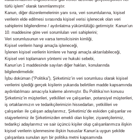
türlü işlem” olarak tanımlanmıştır.
Kanun, diğer düzenlemelerinin yanı sıra, veri sorumlularına, kişisel
verilerin elde edilmesi sırasında kişisel verisi işlenecek olan veri
sahiplerini bilgilendirme / aydınlatma yükümlülüğü getirmiştir. Kanun’un
10. maddesine göre veri sorumluları veri sahiplerini;
Veri sorumlusunun ve varsa temsilcisinin kimliği,
Kişisel verilerin hangi amaçla işleneceği,
İşlenen kişisel verilerin kimlere ve hangi amaçla aktarılabileceği,
Kişisel veri toplamanın yöntemi ve hukuki sebebi,
Kanun’un 1 maddesinde sayılan diğer hakları, konularında
bilgilendirmelidir.
İşbu doküman ("Politika”), Şirketimiz’in veri sorumlusu olarak kişisel
verilerini işlediği gerçek kişilerin yukarıda belirtilen madde kapsamında
aydınlatılması amacıyla kaleme alınmıştır. Bu Politika’nın konusu
Şirketimiz’in müşterileri, yetkilileri ve çalışanları, potansiyel müşterileri,
iş ortaklarımızın ve tedarikçilerimizin hissedarları, yetkilileri ve
çalışanları ile çalışan adaylarımız, Şirketimiz’de eskiden çalışanlar ve
stajyerlerimiz ile Şirketimizden emekli olan kişiler, ziyaretçilerimiz,
tedarikçi adaylarımız ve sair üçüncü kişiler olup çalışanlarımıza ilişkin
kişisel verilerin işlenmesine ilişkin hususlar Kanun’a uygun şekilde
çalışanlara sunulan ayrı bir politika metni kapsamında