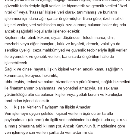
güvenlik tedbirleriyle ilgili verileri ile biyometrik ve genetik verileri "özel
nitelikli” veya "hassas” kişisel veri olarak tanımlamış ve bunların
işlenmesi için daha ağır şartlar öngörmüştür. Buna göre, özel nitelikli
kişisel veriler, veri sahibinden açık rıza alınmış bulunan haller dışında
ancak aşağıdaki koşullarda işlenebilecektir:
Kişilerin ırkı, etnik kökeni, siyasi düşüncesi, felsefi inancı, dini,
mezhebi veya diğer inançları, kılık ve kıyafeti, dernek, vakıf ya da
sendika üyeliği, ceza mahkûmiyeti ve güvenlik tedbirleriyle ilgili verileri
ile biyometrik ve genetik verileri, kanunlarda öngörülen hâllerde
işlenebilecek
Sağlık ve cinsel hayata ilişkin kişisel veriler, ancak kamu sağlığının
korunması, koruyucu hekimlik,
tıbbı teşhis, tedavi ve bakım hizmetlerinin yürütülmesi, sağlık hizmetleri
ile finansmanının planlanması ve yönetimi amacıyla, sır saklama
yükümlülüğü altında bulunan kişiler veya yetkili kurum ve kuruluşlar
tarafından işlenebilecektir.
b. Kişisel Verilerin Paylaşımına ilişkin Amaçlar
Veri işlemeye uygun şekilde, kişisel verilerin üçüncü bir tarafla
paylaşılması (aktarım) da ilgilli veri sahibinden bu doğrultuda açık rıza
alınmış olmasına tabi kılınmıştır. Ancak Kanun’un 8. maddesine göre
veri işlemeye izin verilen şartlarda veri aktarımı da