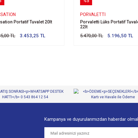
5
%5
NSATION
PORVALETTI
sation Portatif Tuvalet 20lt
Porvaletti Lüks Portatif Tuval
22lt
35,00 TL
3.453,25 TL
5.470,00 TL
5.196,50 TL
Kampanya ve duyurularımızdan haberdar olmak