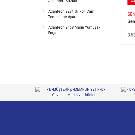
%
Johnson - Suzuki
Atlantech 2281 Silikon Cam
SE
Temizleme Aparatı
Sen
Atlantech 2468 Marin Yumuşak
Fırça
3.6