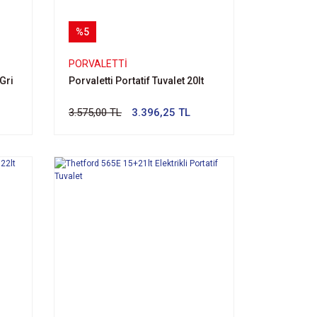
%5
PORVALETTI
 Gri
Porvaletti Portatif Tuvalet 20lt
3.575,00 TL
3.396,25 TL