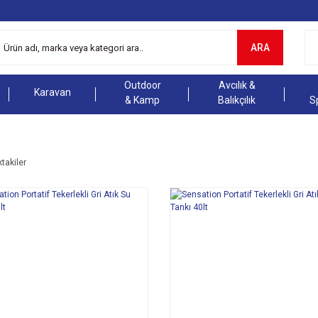
ARA
Outdoor
Avcılık &
Karavan
& Kamp
Balıkçılık
S
ktakiler