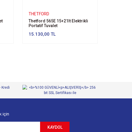
THETFORD
et
Thetford 565E 15+21lt Elektrikli
Portatif Tuvalet
15.130,00 TL
 için
KAYDOL