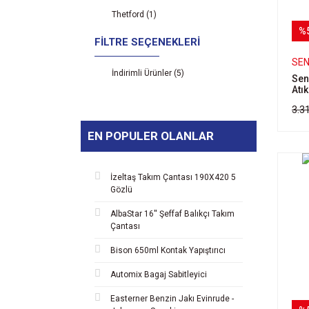
Thetford (1)
%
FILTRE SEÇENEKLERI
SE
İndirimli Ürünler (5)
Sen
Atık
3.3
EN POPULER OLANLAR
İzeltaş Takım Çantası 190X420 5
Gözlü
AlbaStar 16'' Şeffaf Balıkçı Takım
Çantası
Bison 650ml Kontak Yapıştırıcı
Automix Bagaj Sabitleyici
Easterner Benzin Jakı Evinrude -