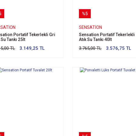
5
%5
NSATION
SENSATION
sation Portatif Tekerlekli Gri
Sensation Portatif Tekerlekli
 Su Tankı 25lt
Atık Su Tankı 40lt
15,00 TL
3.149,25 TL
3.765,00 TL
3.576,75 TL