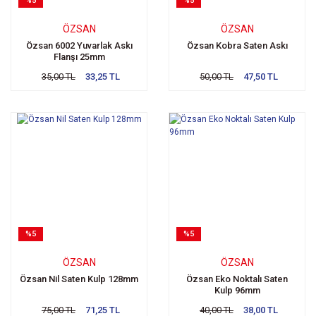
%5
%5
ÖZSAN
ÖZSAN
Özsan 6002 Yuvarlak Askı
Özsan Kobra Saten Askı
Flanşı 25mm
35,00 TL
33,25 TL
50,00 TL
47,50 TL
%5
%5
ÖZSAN
ÖZSAN
Özsan Nil Saten Kulp 128mm
Özsan Eko Noktalı Saten
Kulp 96mm
75,00 TL
71,25 TL
40,00 TL
38,00 TL