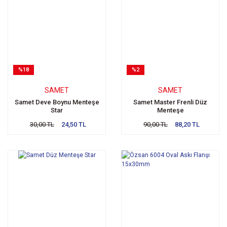
%18
%2
SAMET
SAMET
Samet Deve Boynu Menteşe
Samet Master Frenli Düz
Star
Menteşe
30,00 TL
24,50 TL
90,00 TL
88,20 TL