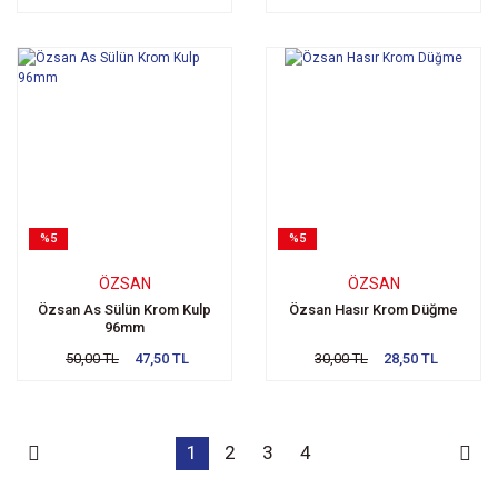
%5
%5
ÖZSAN
ÖZSAN
Özsan As Sülün Krom Kulp
Özsan Hasır Krom Düğme
96mm
50,00 TL
47,50 TL
30,00 TL
28,50 TL
1
2
3
4