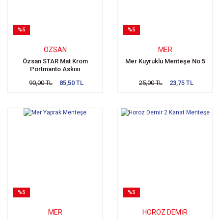
%5
%5
ÖZSAN
MER
Özsan STAR Mat Krom
Mer Kuyruklu Menteşe No:5
Portmanto Askısı
90,00 TL
85,50 TL
25,00 TL
23,75 TL
%5
%5
MER
HOROZ DEMIR