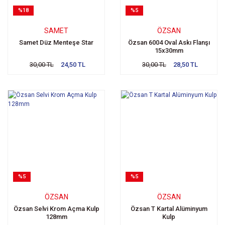
%18
%5
SAMET
ÖZSAN
Samet Düz Menteşe Star
Özsan 6004 Oval Askı Flanşı
15x30mm
30,00 TL
24,50 TL
30,00 TL
28,50 TL
%5
%5
ÖZSAN
ÖZSAN
Özsan Selvi Krom Açma Kulp
Özsan T Kartal Alüminyum
128mm
Kulp