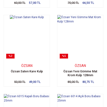
60,00 TL
57,00 TL
70,00 TL
66,50 TL
%2
%5
ÖZSAN
ÖZSAN
Özsan Saten Kare Kulp
Özsan Yeni Gömme Mat
Krom Kulp 128mm
50,00 TL
49,00 TL
85,00 TL
80,75 TL