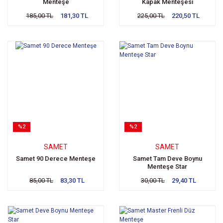
Menteşe
Kapak Menteşesi
185,00 TL
181,30 TL
225,00 TL
220,50 TL
%2
%2
SAMET
SAMET
Samet 90 Derece Menteşe
Samet Tam Deve Boynu
Menteşe Star
85,00 TL
83,30 TL
30,00 TL
29,40 TL