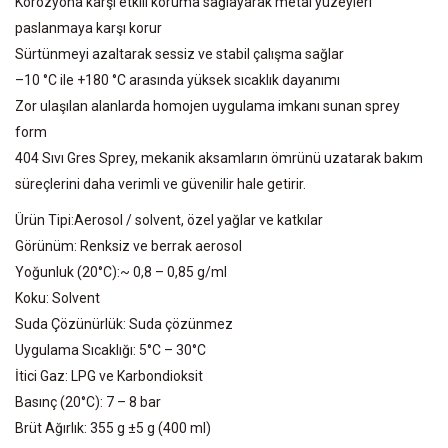
Korozyona karşı etkili koruma sağlayarak metal yüzeyleri
paslanmaya karşı korur
Sürtünmeyi azaltarak sessiz ve stabil çalışma sağlar
–10 °C ile +180 °C arasında yüksek sıcaklık dayanımı
Zor ulaşılan alanlarda homojen uygulama imkanı sunan sprey
form
404 Sıvı Gres Sprey, mekanik aksamların ömrünü uzatarak bakım
süreçlerini daha verimli ve güvenilir hale getirir.
Ürün Tipi:Aerosol / solvent, özel yağlar ve katkılar
Görünüm: Renksiz ve berrak aerosol
Yoğunluk (20°C):~ 0,8 – 0,85 g/ml
Koku: Solvent
Suda Çözünürlük: Suda çözünmez
Uygulama Sıcaklığı: 5°C – 30°C
İtici Gaz: LPG ve Karbondioksit
Basınç (20°C): 7 – 8 bar
Brüt Ağırlık: 355 g ±5 g (400 ml)