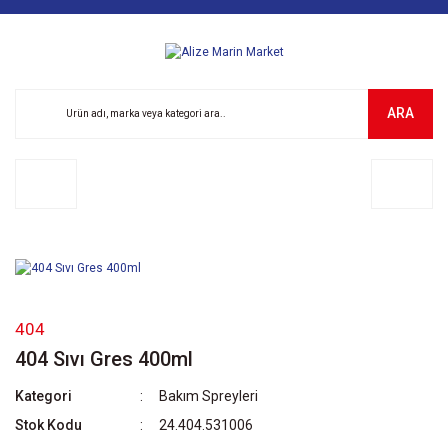
ARA
404
404 Sıvı Gres 400ml
Kategori
Bakım Spreyleri
Stok Kodu
24.404.531006