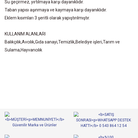
Su geçirmez, yırtılmaya karşı dayanıklıdır.
Taban yapısı aşınmaya ve kaymaya karşı dayanıklıdır.
Eklem kısımları 3 şeritli olarak yapıştırılmıştır.
KULLANIM ALANLARI
Balıkçılık,Avcılık,Gıda sanayi,Temizlik,Belediye işleri,Tarım ve
Sulama,Hayvancılık
Bu ürünün fiyat bilgisi, resim, ürün açıklamalarında ve diğer
konularda yetersiz gördüğünüz noktaları öneri formunu kullanarak
Bu ürüne ilk yorumu siz yapın!
tarafımıza iletebilirsiniz.
Görüş ve önerileriniz için teşekkür ederiz.
Yorum Yaz
Ürün resmi kalitesiz, bozuk veya görüntülenemiyor.
Ürün açıklamasında eksik bilgiler bulunuyor.
Ürün bilgilerinde hatalar bulunuyor.