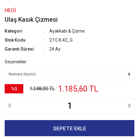
HEGI
Ulaş Kasık Çizmesi
Kategori
Ayakkabı & Çizme
Stok Kodu
27.C.K.42_G
Garanti Süresi
24 Ay
Seçenekler
1.185,60 TL
1.248,00 TL
%5
SEPETE EKLE