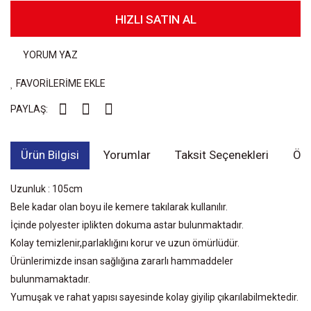
HIZLI SATIN AL
YORUM YAZ
FAVORİLERİME EKLE
PAYLAŞ:
Ürün Bilgisi
Yorumlar
Taksit Seçenekleri
Öne
Uzunluk : 105cm
Bele kadar olan boyu ile kemere takılarak kullanılır.
İçinde polyester iplikten dokuma astar bulunmaktadır.
Kolay temizlenir,parlaklığını korur ve uzun ömürlüdür.
Ürünlerimizde insan sağlığına zararlı hammaddeler
bulunmamaktadır.
Yumuşak ve rahat yapısı sayesinde kolay giyilip çıkarılabilmektedir.