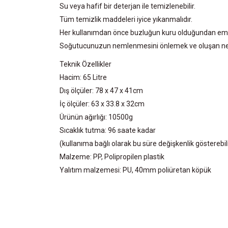
Su veya hafif bir deterjan ile temizlenebilir.
Tüm temizlik maddeleri iyice yıkanmalıdır.
Her kullanımdan önce buzluğun kuru olduğundan emi
Soğutucunuzun nemlenmesini önlemek ve oluşan nemin
Teknik Özellikler
Hacim: 65 Litre
Dış ölçüler: 78 x 47 x 41cm
İç ölçüler: 63 x 33.8 x 32cm
Ürünün ağırlığı: 10500g
Sıcaklık tutma: 96 saate kadar
(kullanıma bağlı olarak bu süre değişkenlik gösterebili
Malzeme: PP, Polipropilen plastik
Yalıtım malzemesi: PU, 40mm poliüretan köpük
Bu ürünün fiyat bilgisi, resim, ürün açıklamalarında ve 
Görüş ve önerileriniz için teşekkür ederiz.