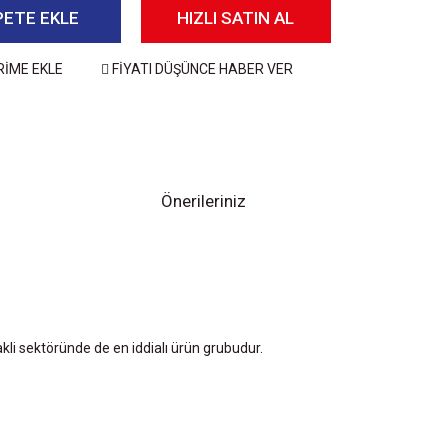
PETE EKLE
HIZLI SATIN AL
RİME EKLE
FİYATI DÜŞÜNCE HABER VER
Önerileriniz
 nakli sektöründe de en iddialı ürün grubudur.