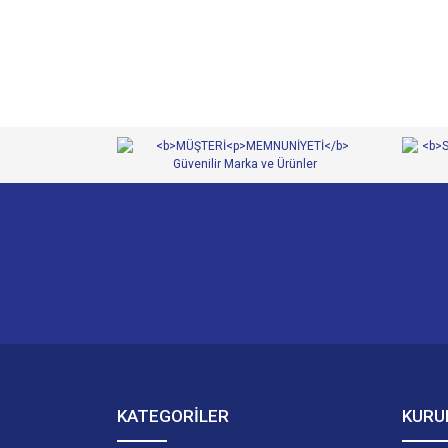
Ürün resmi kalitesiz, bozuk veya görüntülenemiyor.
Ürün açıklamasında eksik bilgiler bulunuyor.
Ürün bilgilerinde hatalar bulunuyor.
Ürün fiyatı diğer sitelerden daha pahalı.
Bu ürüne benzer farklı alternatifler olmalı.
KATEGORİLER
KURU