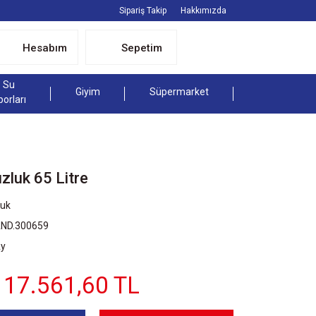
Sipariş Takip
Hakkımızda
Hesabım
Sepetim
Su
Giyim
Süpermarket
porları
zluk 65 Litre
luk
AND.300659
Ay
17.561,60 TL