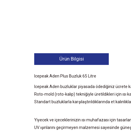
Ürün Bilgisi
Icepeak Aden Plus Buzluk 65 Litre
Icepeak Aden buzluklar piyasada ödediğiniz ücrete kar
Roto-mold (roto-kalıp) tekniğiyle üretildikleri için ıs
Standart buzluklarla karşılaştırıldıklarında et kalınlık
Yiyecek ve içeceklerinizin ısı muhafazası için tasarlan
UV ışınlarını geçirmeyen malzemesi sayesinde güneş ış