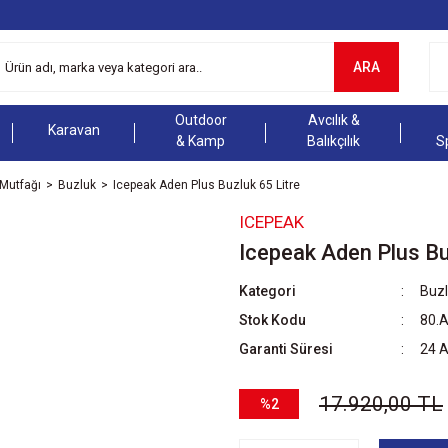
ARA
Outdoor
Avcılık &
Karavan
& Kamp
Balıkçılık
S
Mutfağı
Buzluk
Icepeak Aden Plus Buzluk 65 Litre
ICEPEAK
Icepeak Aden Plus Bu
Kategori
Buz
Stok Kodu
80.
Garanti Süresi
24 
17.920,00 TL
%2