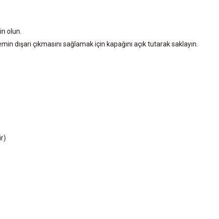
n olun.
 dışarı çıkmasını sağlamak için kapağını açık tutarak saklayın.
r)
diğer konularda yetersiz gördüğünüz noktaları öneri formunu kullanarak tarafımıza
Bu ürüne ilk yorumu siz yapın!