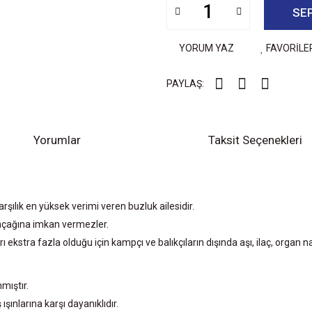
SE
YORUM YAZ
FAVORİLE
PAYLAŞ:
Yorumlar
Taksit Seçenekleri
şılık en yüksek verimi veren buzluk ailesidir.
ı kaçağına imkan vermezler.
ları ekstra fazla olduğu için kampçı ve balıkçıların dışında aşı, ilaç, organ
mıştır.
ınlarına karşı dayanıklıdır.