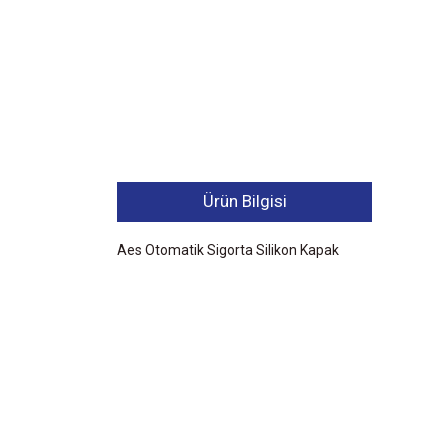
Ürün Bilgisi
Aes Otomatik Sigorta Silikon Kapak
Bu ürünün fiyat bilgisi, resim, ürün açıklamalarında ve 
Görüş ve önerileriniz için teşekkür ederiz.
Ürün resmi kalitesiz, bozuk veya görüntülenemiyor.
Ürün açıklamasında eksik bilgiler bulunuyor.