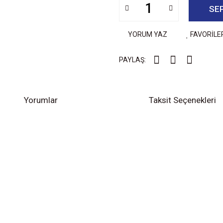
SE
YORUM YAZ
FAVORİLE
PAYLAŞ:
Yorumlar
Taksit Seçenekleri
diğer konularda yetersiz gördüğünüz noktaları öneri formunu kullanarak tarafımıza
Bu ürüne ilk yorumu siz yapın!
Yorum Yaz