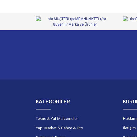
Ürün bilgilerinde hatalar bulunuyor.
Ürün fiyatı diğer sitelerden daha pahalı.
Bu ürüne benzer farklı alternatifler olmalı.
KATEGORİLER
KURU
Tekne & Yat Malzemeleri
Hakkım
Yapı Market & Bahçe & Oto
İletişim