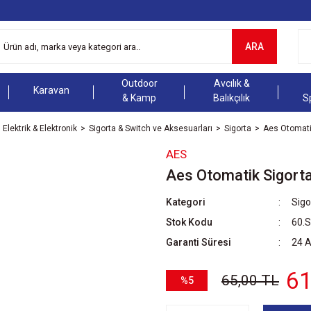
ARA
Outdoor
Avcılık &
Karavan
& Kamp
Balıkçılık
S
Elektrik & Elektronik
Sigorta & Switch ve Aksesuarları
Sigorta
Aes Otomatik
AES
Aes Otomatik Sigorta
Kategori
Sigo
Stok Kodu
60.
Garanti Süresi
24 
61
65,00 TL
%5