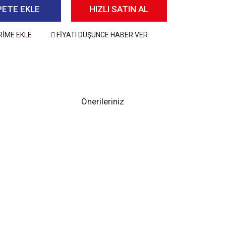
PETE EKLE
HIZLI SATIN AL
RİME EKLE
FİYATI DÜŞÜNCE HABER VER
Önerileriniz
 iletebilirsiniz.