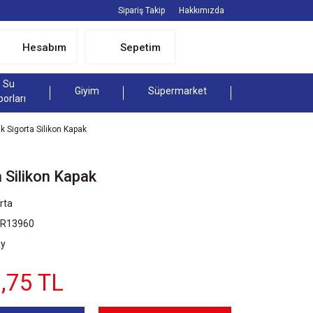
Sipariş Takip
Hakkımızda
Hesabım
Sepetim
Su
Giyim
Süpermarket
porları
 Sigorta Silikon Kapak
 Silikon Kapak
rta
SR13960
Ay
,75 TL