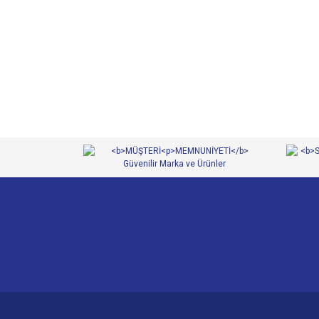
Bu ürünün fiyat bilgisi, resim, ürün açıklamalarında ve 
Görüş ve önerileriniz için teşekkür ederiz.
Ürün resmi kalitesiz, bozuk veya görüntülenemiyor.
Ürün açıklamasında eksik bilgiler bulunuyor.
Ürün bilgilerinde hatalar bulunuyor.
Ürün fiyatı diğer sitelerden daha pahalı.
Bu ürüne benzer farklı alternatifler olmalı.