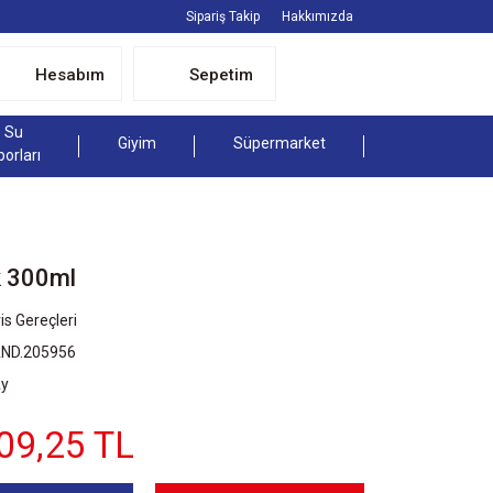
Sipariş Takip
Hakkımızda
Hesabım
Sepetim
Su
Giyim
Süpermarket
porları
k 300ml
is Gereçleri
AND.205956
Ay
09,25 TL