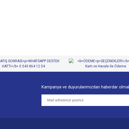
diğer konularda yetersiz gördüğünüz noktaları öneri formunu kullanarak tarafımıza
Bu ürüne ilk yorumu siz yapın!
Yorum Yaz
Kampanya ve duyurularımızdan haberdar olmak
Gönder