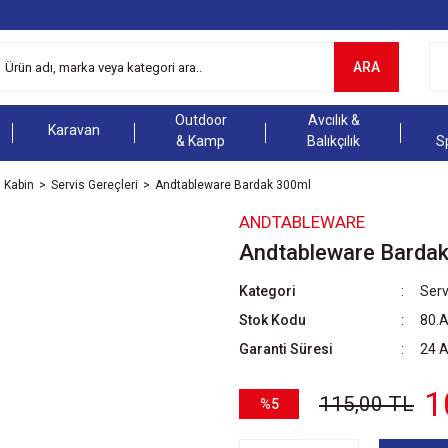
ARA
Outdoor
Avcılık &
Karavan
& Kamp
Balıkçılık
S
Kabin
Servis Gereçleri
Andtableware Bardak 300ml
ANDTABLEWARE
Andtableware Barda
Kategori
Serv
Stok Kodu
80.
Garanti Süresi
24 
1
115,00 TL
%5