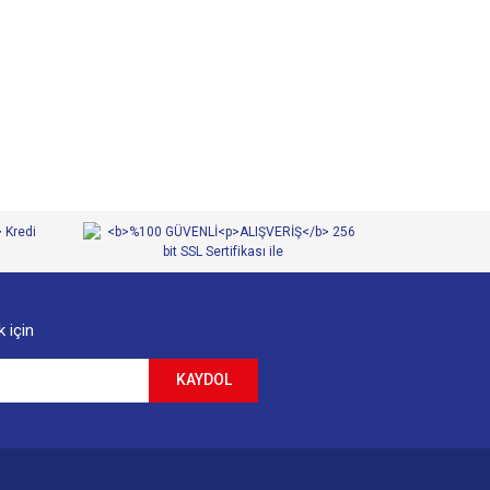
 iletebilirsiniz.
 için
KAYDOL