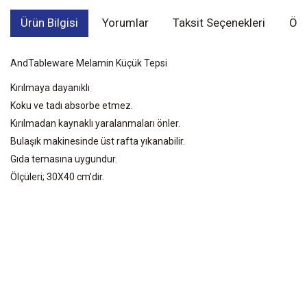
Ürün Bilgisi
Yorumlar
Taksit Seçenekleri
Öne
AndTableware Melamin Küçük Tepsi
Kırılmaya dayanıklı
Koku ve tadı absorbe etmez.
Kırılmadan kaynaklı yaralanmaları önler.
Bulaşık makinesinde üst rafta yıkanabilir.
Gıda temasına uygundur.
Ölçüleri; 30X40 cm’dir.
Bu ürünün fiyat bilgisi, resim, ürün açıklamalarında ve diğer
konularda yetersiz gördüğünüz noktaları öneri formunu kullanarak
Bu ürüne ilk yorumu siz yapın!
tarafımıza iletebilirsiniz.
Görüş ve önerileriniz için teşekkür ederiz.
Yorum Yaz