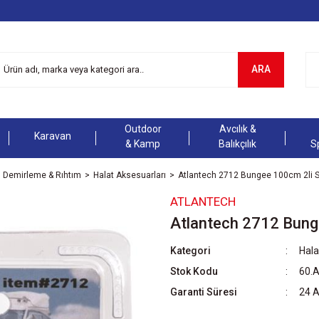
ARA
Outdoor
Avcılık &
Karavan
& Kamp
Balıkçılık
S
Demirleme & Rıhtım
Halat Aksesuarları
Atlantech 2712 Bungee 100cm 2li S
ATLANTECH
Atlantech 2712 Bung
Kategori
Hala
Stok Kodu
60.
Garanti Süresi
24 