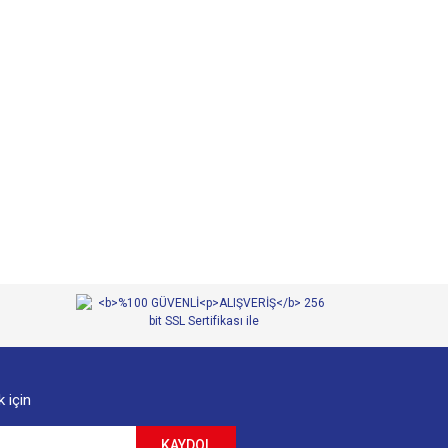
 iletebilirsiniz.
 için
KAYDOL