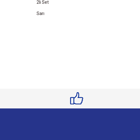
2li Set
Sarı
Bu ürünün fiyat bilgisi, resim, ürün açıklamalarında ve 
Görüş ve önerileriniz için teşekkür ederiz.
Ürün resmi kalitesiz, bozuk veya görüntülenemiyor.
Ürün açıklamasında eksik bilgiler bulunuyor.
Ürün bilgilerinde hatalar bulunuyor.
Ürün fiyatı diğer sitelerden daha pahalı.
Bu ürüne benzer farklı alternatifler olmalı.