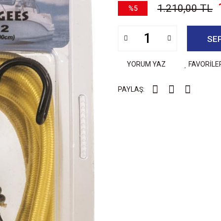
1.210,00 TL
%5
SE
YORUM YAZ
FAVORİLE
PAYLAŞ: