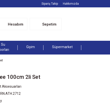
Sipariş Takip
Hakkımızda
Hesabım
Sepetim
Su
Giyim
Süpermarket
porları
et
ee 100cm 2li Set
t Aksesuarları
ARN.ATH.2712
Ay