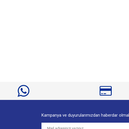
diğer konularda yetersiz gördüğünüz noktaları öneri formunu kullanarak tarafımıza
Bu ürüne ilk yorumu siz yapın!
Yorum Yaz
Kampanya ve duyurularımızdan haberdar olmak