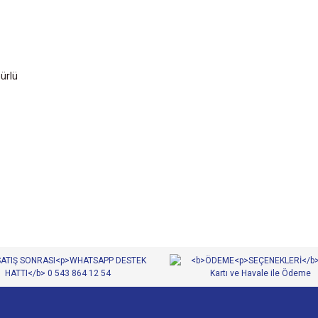
ürlü
diğer konularda yetersiz gördüğünüz noktaları öneri formunu kullanarak tarafımıza
Bu ürüne ilk yorumu siz yapın!
Yorum Yaz