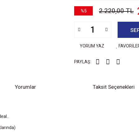
2.220,00 TL
%5
SE
YORUM YAZ
FAVORİLE
PAYLAŞ:
Yorumlar
Taksit Seçenekleri
eal..
klarında)