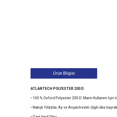
Ürün Bilgisi
ATLANTECH POLYESTER 200 D
• 100 % Oxford Polyester 200 D: Marin Kullanım İçin İd
• Nakışlı Yıldızlar, Ay ve Anşantrezler (ilgili ülke bayra
• Özel Şerit Dikiş