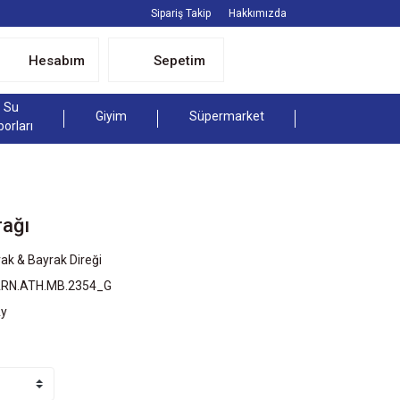
Sipariş Takip
Hakkımızda
Hesabım
Sepetim
Su
Giyim
Süpermarket
porları
rağı
ak & Bayrak Direği
ARN.ATH.MB.2354_G
Ay