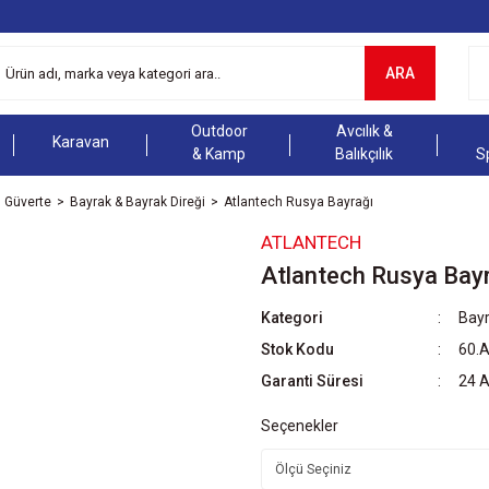
ARA
Outdoor
Avcılık &
Karavan
& Kamp
Balıkçılık
S
Güverte
Bayrak & Bayrak Direği
Atlantech Rusya Bayrağı
ATLANTECH
Atlantech Rusya Bay
Kategori
Bayr
Stok Kodu
60.
Garanti Süresi
24 
Seçenekler