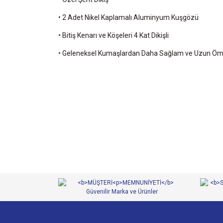
• 2 Adet Nikel Kaplamalı Aluminyum Kuşgözü
• Bitiş Kenarı ve Köşeleri 4 Kat Dikişli
• Geleneksel Kumaşlardan Daha Sağlam ve Uzun Öm
Bu ürünün fiyat bilgisi, resim, ürün açıklamalarında ve 
Görüş ve önerileriniz için teşekkür ederiz.
Ürün resmi kalitesiz, bozuk veya görüntülenemiyor.
Ürün açıklamasında eksik bilgiler bulunuyor.
Ürün bilgilerinde hatalar bulunuyor.
Ürün fiyatı diğer sitelerden daha pahalı.
Bu ürüne benzer farklı alternatifler olmalı.