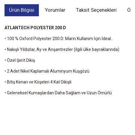
Ürün Bilgisi
Yorumlar
Taksit Seçenekleri
Öne
ATLANTECH POLYESTER 200 D
• 100 % Oxford Polyester 200 D: Marin Kullanım İçin İdeal..
• Nakışlı Yıldızlar, Ay ve Anşantrezler (ilgili ülke bayraklarında)
• Özel Şerit Dikiş
• 2 Adet Nikel Kaplamalı Aluminyum Kuşgözü
• Bitiş Kenarı ve Köşeleri 4 Kat Dikişli
• Geleneksel Kumaşlardan Daha Sağlam ve Uzun Ömürlü
Bu ürünün fiyat bilgisi, resim, ürün açıklamalarında ve diğer
konularda yetersiz gördüğünüz noktaları öneri formunu kullanarak
Bu ürüne ilk yorumu siz yapın!
tarafımıza iletebilirsiniz.