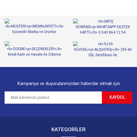
Görüş ve önerileriniz için teşekkür ederiz.
Yorum Yaz
Ürün resmi kalitesiz, bozuk veya görüntülenemiyor.
Ürün açıklamasında eksik bilgiler bulunuyor.
Ürün bilgilerinde hatalar bulunuyor.
Ürün fiyatı diğer sitelerden daha pahalı.
Bu ürüne benzer farklı alternatifler olmalı.
Kampanya ve duyurularımızdan haberdar olmak için
KAYDOL
Gönder
KATEGORİLER