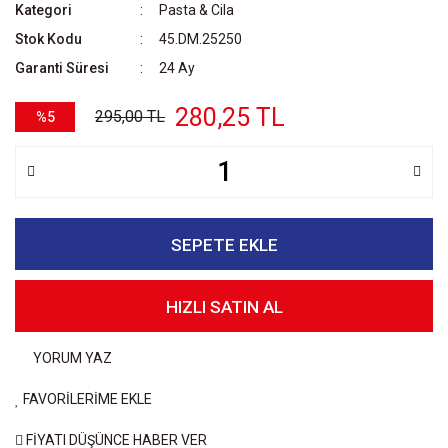
Kategori
Pasta & Cila
Stok Kodu
45.DM.25250
Garanti Süresi
24 Ay
280,25 TL
295,00 TL
%5
SEPETE EKLE
HIZLI SATIN AL
YORUM YAZ
FAVORİLERİME EKLE
FİYATI DÜŞÜNCE HABER VER