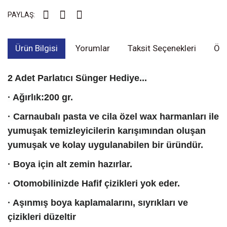
PAYLAŞ:
Ürün Bilgisi
Yorumlar
Taksit Seçenekleri
Öne
2 Adet Parlatıcı Sünger Hediye...
· Ağırlık:200 gr.
· Carnaubalı pasta ve cila özel wax harmanları ile
yumuşak temizleyicilerin karışımından oluşan
yumuşak ve kolay uygulanabilen bir üründür.
· Boya için alt zemin hazırlar.
· Otomobilinizde Hafif çizikleri yok eder.
· Aşınmış boya kaplamalarını, sıyrıkları ve
çizikleri düzeltir