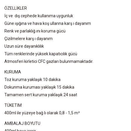
ÖZELLİKLER
İç ve dış cephede kullanıma uygunluk
Güne ışığına ve hava koş ullarına karş ı dayanım
Renk ve parlaklığ ını koruma gücü
Çizilmelere karş ı dayanım
Uzun süre dayanıklılık
Tüm renklerinde yüksek kapatıcılık gücü
Atmosferi kirletici CFC gazları bulunmamaktadır.
KURUMA
Toz kuruma yaklaşık 10 dakika
Dokunma kuruması yaklaşık 15 dakika
Tamamen sert kuruma yaklaşık 24 saat
TÜKETİM
400ml ile yüzeye bağ lı olarak 0,8 - 1,5 m²
AMBALAJ BOYUTU
400ml boya içerir.