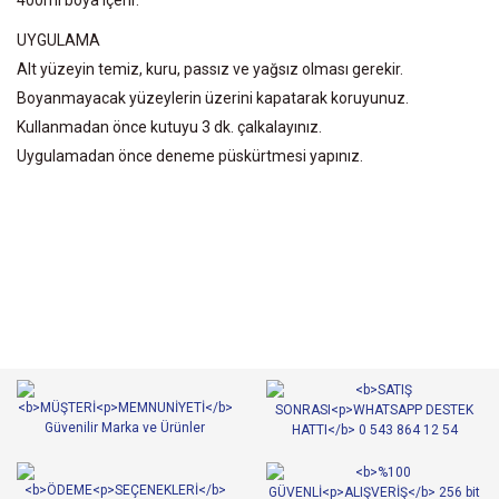
UYGULAMA
Alt yüzeyin temiz, kuru, passız ve yağsız olması gerekir.
Boyanmayacak yüzeylerin üzerini kapatarak koruyunuz.
Kullanmadan önce kutuyu 3 dk. çalkalayınız.
Uygulamadan önce deneme püskürtmesi yapınız.
Bu ürünün fiyat bilgisi, resim, ürün açıklamalarında ve diğer
konularda yetersiz gördüğünüz noktaları öneri formunu kullanarak
Bu ürüne ilk yorumu siz yapın!
tarafımıza iletebilirsiniz.
Görüş ve önerileriniz için teşekkür ederiz.
Yorum Yaz
Ürün resmi kalitesiz, bozuk veya görüntülenemiyor.
Ürün açıklamasında eksik bilgiler bulunuyor.
Ürün bilgilerinde hatalar bulunuyor.