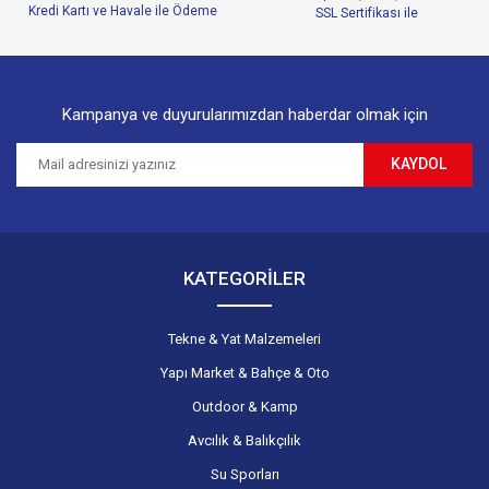
Ürün fiyatı diğer sitelerden daha pahalı.
Bu ürüne benzer farklı alternatifler olmalı.
Kampanya ve duyurularımızdan haberdar olmak için
KAYDOL
Gönder
KATEGORİLER
Tekne & Yat Malzemeleri
Yapı Market & Bahçe & Oto
Outdoor & Kamp
Avcılık & Balıkçılık
Su Sporları