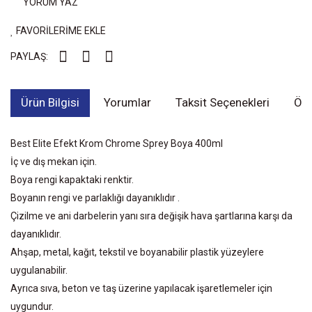
YORUM YAZ
FAVORİLERİME EKLE
PAYLAŞ:
Ürün Bilgisi
Yorumlar
Taksit Seçenekleri
Öne
Best Elite Efekt Krom Chrome Sprey Boya 400ml
İç ve dış mekan için.
Boya rengi kapaktaki renktir.
Boyanın rengi ve parlaklığı dayanıklıdır .
Çizilme ve ani darbelerin yanı sıra değişik hava şartlarına karşı da
dayanıklıdır.
Ahşap, metal, kağıt, tekstil ve boyanabilir plastik yüzeylere
uygulanabilir.
Ayrıca sıva, beton ve taş üzerine yapılacak işaretlemeler için
uygundur.