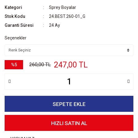
Kategori
Sprey Boyalar
Stok Kodu
24.BEST.260-01_G
Garanti Süresi
24 Ay
Seçenekler
247,00 TL
260,00 TL
%5
SEPETE EKLE
HIZLI SATIN AL