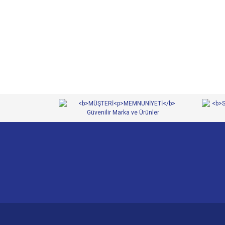
Bu ürünün fiyat bilgisi, resim, ürün açıklamalarında ve 
Görüş ve önerileriniz için teşekkür ederiz.
Ürün resmi kalitesiz, bozuk veya görüntülenemiyor.
Ürün açıklamasında eksik bilgiler bulunuyor.
Ürün bilgilerinde hatalar bulunuyor.
Ürün fiyatı diğer sitelerden daha pahalı.
Bu ürüne benzer farklı alternatifler olmalı.