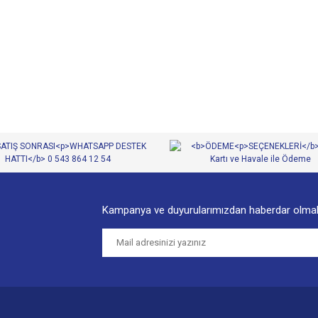
diğer konularda yetersiz gördüğünüz noktaları öneri formunu kullanarak tarafımıza
Bu ürüne ilk yorumu siz yapın!
Yorum Yaz
Kampanya ve duyurularımızdan haberdar olmak
Gönder