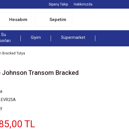
Sipariş Takip
Hakkımızda
Hesabım
Sepetim
Su
Giyim
Süpermarket
porları
m Bracked Tutya
e Johnson Transom Bracked
ya
B.EVR25A
Ay
85,00 TL