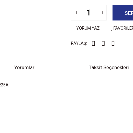
SE
YORUM YAZ
FAVORİLE
PAYLAŞ:
Yorumlar
Taksit Seçenekleri
VR25A