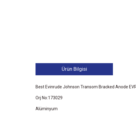
Ürün Bilgisi
Best Evinrude Johnson Transom Bracked Anode E
Orj No:173029
Alüminyum