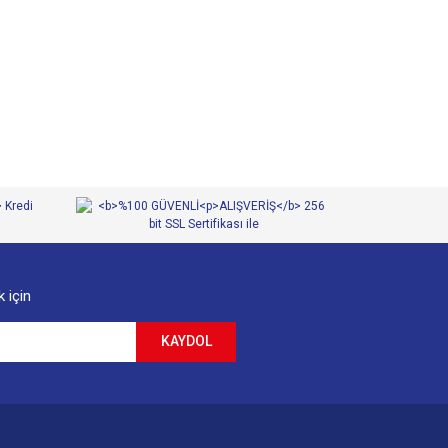
 iletebilirsiniz.
 için
KAYDOL