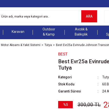
ARA
Outdoor
Avcılık &
Karavan
& Kamp
Balıkçılık
S
Motor Aksamı & Yakıt Sistemi
Tutya
Best Evr25a Evinrude Johnson Transo
BEST
Best Evr25a Evinrud
Tutya
Kategori
Tut
Stok Kodu
60.
Garanti Süresi
24 
2
300,00 TL
%5