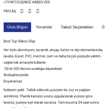
FİYATI DÜŞÜNCE HABER VER
PAYLAŞ:
Ürün Bilgisi
Yorumlar
Taksit Seçenekleri
Öne
Best Tüp Silikon 50gr
Her türlü alüminyum, seramik, ahşap, beton ve alçı elemanlarında,
lavabo, küvet, PVC, mermer, cam ve daha birçok yüzeyde yalıtım
sağlamak amacıyla kullanılır.
-50 ile 200 derece sıcaklığa dayanıklıdır.
Antibakteriyeldir.
Boyanamaz.
Kullanım şekli : Tatbik edilecek yüzeyleri kir, toz ve yağdan
arındırınız. Plastik kanülün ucunu uygulanacak yüzeye göre
kesiniz, yüzeye eşit olarak sürünüz. Tam kuruma 24 saat sonra