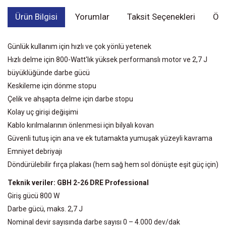
Ürün Bilgisi
Yorumlar
Taksit Seçenekleri
Öne
Günlük kullanım için hızlı ve çok yönlü yetenek
Hızlı delme için 800-Watt'lık yüksek performanslı motor ve 2,7 J
büyüklüğünde darbe gücü
Keskileme için dönme stopu
Çelik ve ahşapta delme için darbe stopu
Kolay uç girişi değişimi
Kablo kırılmalarının önlenmesi için bilyalı kovan
Güvenli tutuş için ana ve ek tutamakta yumuşak yüzeyli kavrama
Emniyet debriyajı
Döndürülebilir fırça plakası (hem sağ hem sol dönüşte eşit güç için)
Teknik veriler: GBH 2-26 DRE Professional
Giriş gücü 800 W
Darbe gücü, maks. 2,7 J
Nominal devir sayısında darbe sayısı 0 – 4.000 dev/dak