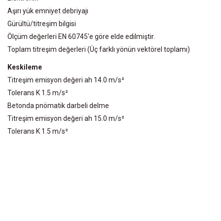
Aşırı yük emniyet debriyajı
Gürültü/titreşim bilgisi
Ölçüm değerleri EN 60745'e göre elde edilmiştir.
Toplam titreşim değerleri (Üç farklı yönün vektörel toplamı)
Keskileme
Titreşim emisyon değeri ah 14.0 m/s²
Tolerans K 1.5 m/s²
Betonda pnömatik darbeli delme
Titreşim emisyon değeri ah 15.0 m/s²
Tolerans K 1.5 m/s²
Bu ürünün fiyat bilgisi, resim, ürün açıklamalarında ve diğer
konularda yetersiz gördüğünüz noktaları öneri formunu kullanarak
Bu ürüne ilk yorumu siz yapın!
tarafımıza iletebilirsiniz.
Görüş ve önerileriniz için teşekkür ederiz.
Yorum Yaz