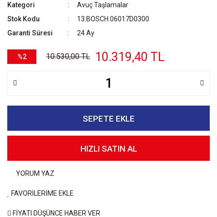
Kategori
Avuç Taşlamalar
Stok Kodu
13.BOSCH.06017D0300
Garanti Süresi
24 Ay
10.319,40 TL
10.530,00 TL
%2
SEPETE EKLE
HIZLI SATIN AL
YORUM YAZ
FAVORİLERİME EKLE
FİYATI DÜŞÜNCE HABER VER