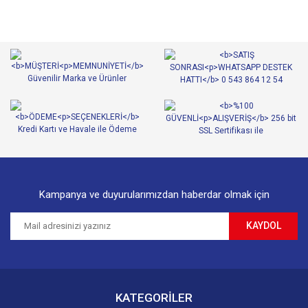
Görüş ve önerileriniz için teşekkür ederiz.
Yorum Yaz
Ürün resmi kalitesiz, bozuk veya görüntülenemiyor.
Ürün açıklamasında eksik bilgiler bulunuyor.
Ürün bilgilerinde hatalar bulunuyor.
Ürün fiyatı diğer sitelerden daha pahalı.
Bu ürüne benzer farklı alternatifler olmalı.
Kampanya ve duyurularımızdan haberdar olmak için
KAYDOL
Gönder
KATEGORİLER