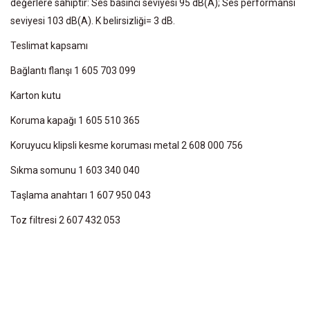
değerlere sahiptir: Ses basıncı seviyesi 95 dB(A); Ses performansı
seviyesi 103 dB(A). K belirsizliği= 3 dB.
Teslimat kapsamı
Bağlantı flanşı 1 605 703 099
Karton kutu
Koruma kapağı 1 605 510 365
Koruyucu klipsli kesme koruması metal 2 608 000 756
Sıkma somunu 1 603 340 040
Taşlama anahtarı 1 607 950 043
Toz filtresi 2 607 432 053
Bu ürünün fiyat bilgisi, resim, ürün açıklamalarında ve diğer
konularda yetersiz gördüğünüz noktaları öneri formunu kullanarak
Bu ürüne ilk yorumu siz yapın!
tarafımıza iletebilirsiniz.