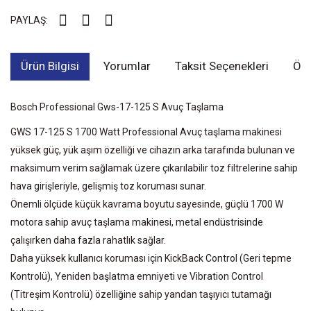
PAYLAŞ:
Ürün Bilgisi
Yorumlar
Taksit Seçenekleri
Öne
Bosch Professional Gws-17-125 S Avuç Taşlama
GWS 17-125 S 1700 Watt Professional Avuç taşlama makinesi
yüksek güç, yük aşım özelliği ve cihazın arka tarafında bulunan ve
maksimum verim sağlamak üzere çıkarılabilir toz filtrelerine sahip
hava girişleriyle, gelişmiş toz koruması sunar.
Önemli ölçüde küçük kavrama boyutu sayesinde, güçlü 1700 W
motora sahip avuç taşlama makinesi, metal endüstrisinde
çalışırken daha fazla rahatlık sağlar.
Daha yüksek kullanıcı koruması için KickBack Control (Geri tepme
Kontrolü), Yeniden başlatma emniyeti ve Vibration Control
(Titreşim Kontrolü) özelliğine sahip yandan taşıyıcı tutamağı