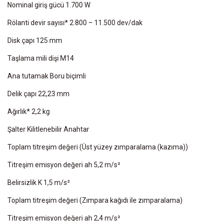
Nominal giriş gücü 1.700 W
Rölanti devir sayısı* 2.800 – 11.500 dev/dak
Disk çapı 125 mm
Taşlama mili dişi M14
Ana tutamak Boru biçimli
Delik çapı 22,23 mm
Ağırlık* 2,2 kg
Şalter Kilitlenebilir Anahtar
Toplam titreşim değeri (Üst yüzey zımparalama (kazıma))
Titreşim emisyon değeri ah 5,2 m/s²
Belirsizlik K 1,5 m/s²
Toplam titreşim değeri (Zımpara kağıdı ile zımparalama)
Titreşim emisyon değeri ah 2,4 m/s²