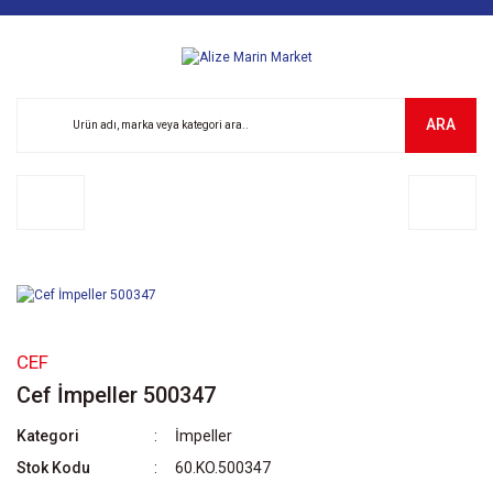
ARA
CEF
Cef İmpeller 500347
Kategori
İmpeller
Stok Kodu
60.KO.500347