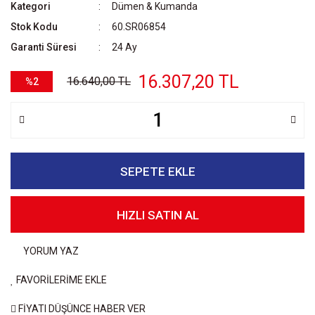
Kategori
Dümen & Kumanda
Stok Kodu
60.SR06854
Garanti Süresi
24 Ay
16.307,20 TL
16.640,00 TL
%2
SEPETE EKLE
HIZLI SATIN AL
YORUM YAZ
FAVORİLERİME EKLE
FİYATI DÜŞÜNCE HABER VER