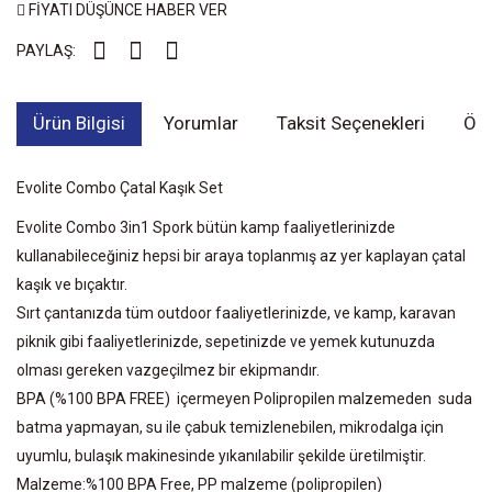
FİYATI DÜŞÜNCE HABER VER
PAYLAŞ:
Ürün Bilgisi
Yorumlar
Taksit Seçenekleri
Öne
Evolite Combo Çatal Kaşık Set
Evolite Combo 3in1 Spork bütün kamp faaliyetlerinizde
kullanabileceğiniz hepsi bir araya toplanmış az yer kaplayan çatal
kaşık ve bıçaktır.
Sırt çantanızda tüm outdoor faaliyetlerinizde, ve kamp, karavan
piknik gibi faaliyetlerinizde, sepetinizde ve yemek kutunuzda
olması gereken vazgeçilmez bir ekipmandır.
BPA (%100 BPA FREE) içermeyen Polipropilen malzemeden suda
batma yapmayan, su ile çabuk temizlenebilen, mikrodalga için
uyumlu, bulaşık makinesinde yıkanılabilir şekilde üretilmiştir.
Malzeme:%100 BPA Free, PP malzeme (polipropilen)