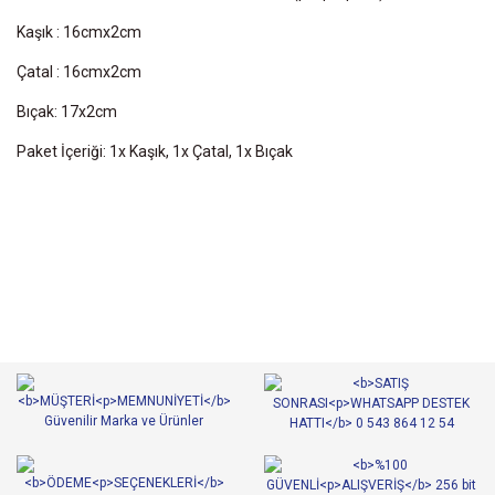
Kaşık : 16cmx2cm
Çatal : 16cmx2cm
Bıçak: 17x2cm
Paket İçeriği: 1x Kaşık, 1x Çatal, 1x Bıçak
Bu ürünün fiyat bilgisi, resim, ürün açıklamalarında ve diğer
konularda yetersiz gördüğünüz noktaları öneri formunu kullanarak
Bu ürüne ilk yorumu siz yapın!
tarafımıza iletebilirsiniz.
Görüş ve önerileriniz için teşekkür ederiz.
Yorum Yaz
Ürün resmi kalitesiz, bozuk veya görüntülenemiyor.
Ürün açıklamasında eksik bilgiler bulunuyor.
Ürün bilgilerinde hatalar bulunuyor.