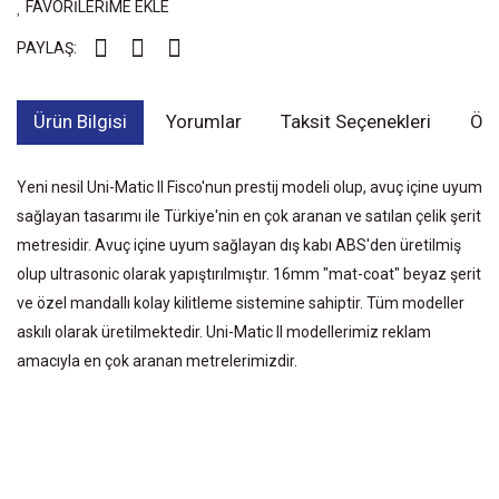
FAVORİLERİME EKLE
PAYLAŞ:
Ürün Bilgisi
Yorumlar
Taksit Seçenekleri
Öne
Yeni nesil Uni-Matic II Fisco'nun prestij modeli olup, avuç içine uyum
sağlayan tasarımı ile Türkiye'nin en çok aranan ve satılan çelik şerit
metresidir. Avuç içine uyum sağlayan dış kabı ABS'den üretilmiş
olup ultrasonic olarak yapıştırılmıştır. 16mm "mat-coat" beyaz şerit
ve özel mandallı kolay kilitleme sistemine sahiptir. Tüm modeller
askılı olarak üretilmektedir. Uni-Matic II modellerimiz reklam
amacıyla en çok aranan metrelerimizdir.
Bu ürünün fiyat bilgisi, resim, ürün açıklamalarında ve diğer
konularda yetersiz gördüğünüz noktaları öneri formunu kullanarak
Bu ürüne ilk yorumu siz yapın!
tarafımıza iletebilirsiniz.