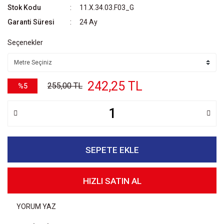
Stok Kodu
11.X.34.03.F03_G
Garanti Süresi
24 Ay
Seçenekler
242,25 TL
255,00 TL
%5
SEPETE EKLE
HIZLI SATIN AL
YORUM YAZ