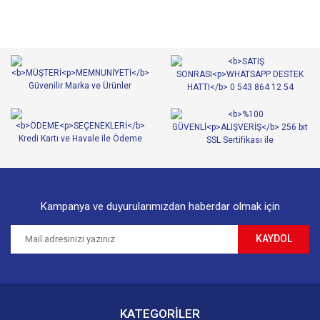
Görüş ve önerileriniz için teşekkür ederiz.
Yorum Yaz
Ürün resmi kalitesiz, bozuk veya görüntülenemiyor.
Ürün açıklamasında eksik bilgiler bulunuyor.
Ürün bilgilerinde hatalar bulunuyor.
Ürün fiyatı diğer sitelerden daha pahalı.
Bu ürüne benzer farklı alternatifler olmalı.
Kampanya ve duyurularımızdan haberdar olmak için
KAYDOL
Gönder
KATEGORİLER