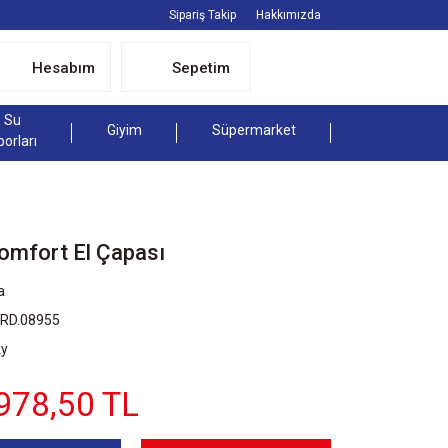
Sipariş Takip
Hakkımızda
Hesabım
Sepetim
Su
Giyim
Süpermarket
porları
mfort El Çapası
a
GRD.08955
Ay
978,50 TL