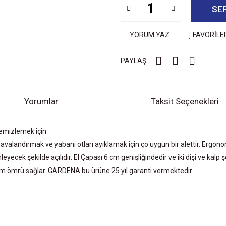
SE
YORUM YAZ
FAVORİLE
PAYLAŞ:
Yorumlar
Taksit Seçenekleri
temizlemek için
andırmak ve yabani otları ayıklamak için ço uygun bir alettir. Ergonomi
leyecek şekilde açılıdır. El Çapası 6 cm genişliğindedir ve iki dişi ve kalp 
nım ömrü sağlar. GARDENA bu ürüne 25 yıl garanti vermektedir.
diğer konularda yetersiz gördüğünüz noktaları öneri formunu kullanarak tarafımıza
Bu ürüne ilk yorumu siz yapın!