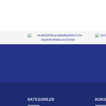
Ürün resmi kalitesiz, bozuk veya görüntülenemiyor.
Ürün açıklamasında eksik bilgiler bulunuyor.
Ürün bilgilerinde hatalar bulunuyor.
Ürün fiyatı diğer sitelerden daha pahalı.
Bu ürüne benzer farklı alternatifler olmalı.
KATEGORİLER
KURU