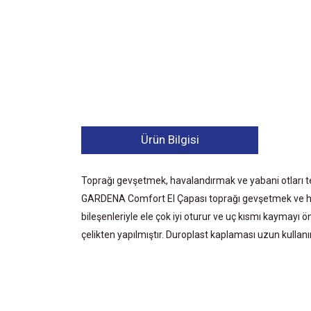
Ürün Bilgisi
Toprağı gevşetmek, havalandırmak ve yabani otları 
GARDENA Comfort El Çapası toprağı gevşetmek ve haval
bileşenleriyle ele çok iyi oturur ve uç kısmı kaymayı ön
çelikten yapılmıştır. Duroplast kaplaması uzun kulla
Bu ürünün fiyat bilgisi, resim, ürün açıklamalarında ve 
Görüş ve önerileriniz için teşekkür ederiz.