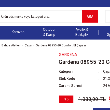
ARA
Outdoor
Avcılık &
Karavan
& Kamp
Balıkçılık
S
Bahçe Aletleri
Çapa
Gardena 08955-20 Comfort El Çapası
GARDENA
Gardena 08955-20 Co
Kategori
Çap
Stok Kodu
21.
Garanti Süresi
24 
1.030,00 TL
%5