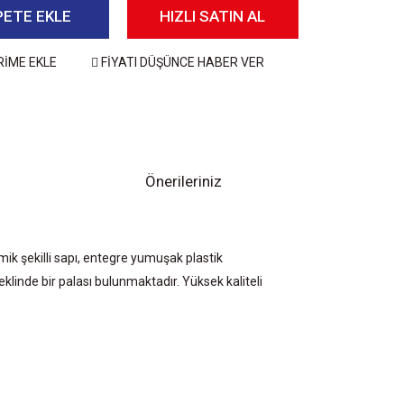
PETE EKLE
HIZLI SATIN AL
RİME EKLE
FİYATI DÜŞÜNCE HABER VER
Önerileriniz
k şekilli sapı, entegre yumuşak plastik
şeklinde bir palası bulunmaktadır. Yüksek kaliteli
 iletebilirsiniz.