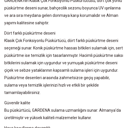
GARDENA'nın Klasik Çok Fonksiyonlu Püskürtücüsü, dört çok yönlü
püskürtme deseni sunar, bahçecilik sezonu boyunca UV ışınlarına
ve ara sıra meydana gelen donmaya karşı korumalıdır ve Alman
yapımı kalitesine sahiptir.
Dört farklı püskürtme deseni
Klasik Çok Fonksiyonlu Püskürtücü, dört farklı püskürtme deseni
seçeneği sunar. Konik püskürtme hassas bitkileri sulamak için, sert
püskürtme ise temizlik için tasarlanmıştır. Hacimli püskürtme saksı
bitkilerini sulamak için uygundur ve yumuşak püskürtme deseni
çiçek ve sebze yataklarının kapsamlı sulama işleri için uygundur.
Püskürtme desenleri arasında zahmetsizce geçiş yapabilir,
sulama veya temizlik işlerinizi hızlı ve etkili bir şekilde
tamamlayabilirsiniz.
Güvenilir kalite
Bu püskürtücü, GARDENA sulama uzmanlığını sunar: Almanya'da
üretilmiştir ve yüksek kaliteli malzemeler kullanır.
Hava koşullarına dayanıklı