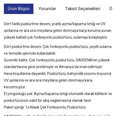
Ürün Bilgisi
Yorumlar
Taksit Seçenekleri
Öne
Dört farklı püskürtme deseni, pratik açma/kapama tetiği ve UV
ışınlarına ve ara sıra meydana gelen donmaya karşı koruma sunan
yüksek kaliteli çok fonksiyonlu püskürtücü, sulamayı kolaylaştırır.
Dört püskürtme deseni: Çok fonksiyonlu püskürtücü, çeşitli sulama
ve temizlik işlerinde kullanılabilir.
Güvenilir kalite: Çok fonksiyonlu püskürtücü, GARDENA'nın yüksek
standartlarına göre üretilmiştir ve Almanya'da imal edilmiştir.
Hava koşullarına dayanıklı: Püskürtücü, bahçecilik sezonu boyunca
UV ışınlarına ve ara sıra meydana gelen donmaya karşı
korunmuştur.
El yorgunluğu yok: Açma/kapama tetiği otomatik olarak kilitlenir ve
püskürtücünün sabit bir akış sağlamasına olanak tanır.
Paket içeriği: 1x Klasik Çok Fonksiyonlu Püskürtücü