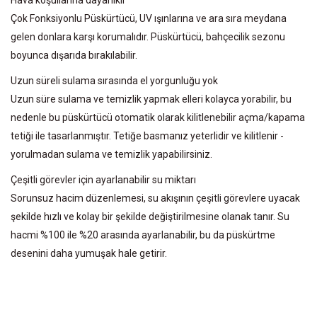
Çok Fonksiyonlu Püskürtücü, UV ışınlarına ve ara sıra meydana
gelen donlara karşı korumalıdır. Püskürtücü, bahçecilik sezonu
boyunca dışarıda bırakılabilir.
Uzun süreli sulama sırasında el yorgunluğu yok
Uzun süre sulama ve temizlik yapmak elleri kolayca yorabilir, bu
nedenle bu püskürtücü otomatik olarak kilitlenebilir açma/kapama
tetiği ile tasarlanmıştır. Tetiğe basmanız yeterlidir ve kilitlenir -
yorulmadan sulama ve temizlik yapabilirsiniz.
Çeşitli görevler için ayarlanabilir su miktarı
Sorunsuz hacim düzenlemesi, su akışının çeşitli görevlere uyacak
şekilde hızlı ve kolay bir şekilde değiştirilmesine olanak tanır. Su
hacmi %100 ile %20 arasında ayarlanabilir, bu da püskürtme
desenini daha yumuşak hale getirir.
Bu ürünün fiyat bilgisi, resim, ürün açıklamalarında ve diğer