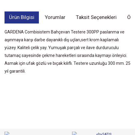
Ürün Bilgisi
Yorumlar
Taksit Seçenekleri
Öne
GARDENA Combisistem Bahçevan Testere 300PP paslanma ve
aşınmaya karşı darbe dayanıklı diş uçları,sert krom kaplamalı
yüzey. Kaliteli çelik yay. Yumuşak parçalı ve ilave durduruculu
tutamaç sayesinde çekme hareketleri sırasında kaymayı önleyici.
Asmak için ufak gözlü ve bıçak kılıflı. Testere uzunluğu 300 mm. 25
yıl garantili.
Bu ürünün fiyat bilgisi, resim, ürün açıklamalarında ve diğer
konularda yetersiz gördüğünüz noktaları öneri formunu kullanarak
Bu ürüne ilk yorumu siz yapın!
tarafımıza iletebilirsiniz.
Görüş ve önerileriniz için teşekkür ederiz.
Yorum Yaz
Ürün resmi kalitesiz, bozuk veya görüntülenemiyor.