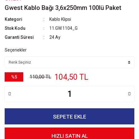
Gwest Kablo Bağı 3,6x250mm 100lü Paket
Kategori
Kablo Klipsi
Stok Kodu
11.GW.1104_G
Garanti Süresi
24 Ay
Seçenekler
104,50 TL
110,00 TL
%5
SEPETE EKLE
HIZLI SATIN AL