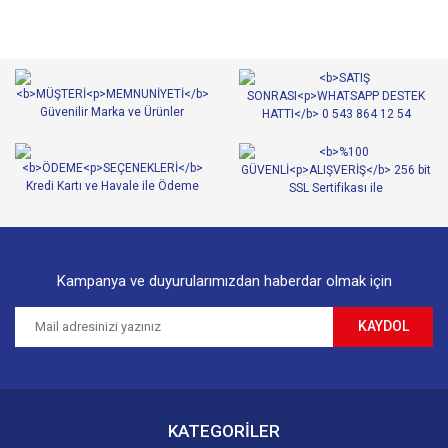
Görüş ve önerileriniz için teşekkür ederiz.
Yorum Yaz
Ürün resmi kalitesiz, bozuk veya görüntülenemiyor.
Ürün açıklamasında eksik bilgiler bulunuyor.
Ürün bilgilerinde hatalar bulunuyor.
Ürün fiyatı diğer sitelerden daha pahalı.
Bu ürüne benzer farklı alternatifler olmalı.
Kampanya ve duyurularımızdan haberdar olmak için
KAYDOL
Gönder
KATEGORİLER