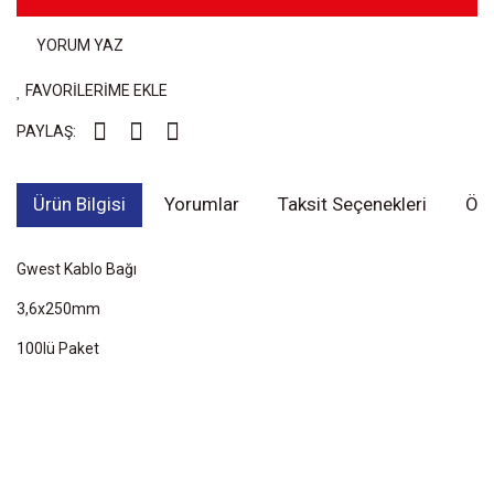
YORUM YAZ
FAVORİLERİME EKLE
PAYLAŞ:
Ürün Bilgisi
Yorumlar
Taksit Seçenekleri
Öne
Gwest Kablo Bağı
3,6x250mm
100lü Paket
Bu ürünün fiyat bilgisi, resim, ürün açıklamalarında ve diğer
konularda yetersiz gördüğünüz noktaları öneri formunu kullanarak
Bu ürüne ilk yorumu siz yapın!
tarafımıza iletebilirsiniz.