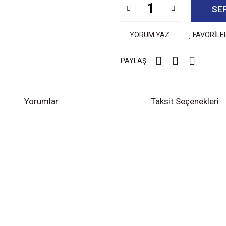
SE
YORUM YAZ
FAVORİLE
PAYLAŞ:
Yorumlar
Taksit Seçenekleri
diğer konularda yetersiz gördüğünüz noktaları öneri formunu kullanarak tarafımıza
Bu ürüne ilk yorumu siz yapın!
Yorum Yaz