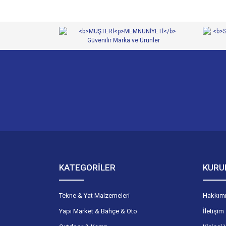
Ürün bilgilerinde hatalar bulunuyor.
Ürün fiyatı diğer sitelerden daha pahalı.
Bu ürüne benzer farklı alternatifler olmalı.
KATEGORİLER
KURU
Tekne & Yat Malzemeleri
Hakkım
Yapı Market & Bahçe & Oto
İletişim