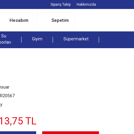
Sipariş Takip
Hakkımızda
Hesabım
Sepetim
Su
Giyim
Süpermarket
porları
esuar
SR20567
Ay
13,75 TL