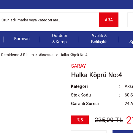
ARA
Outdoor
Avcılık &
Karavan
& Kamp
Balıkçılık
S
Demirleme & Rıhtım
Aksesuar
Halka Köprü No:4
SARAY
Halka Köprü No:4
Kategori
Aks
Stok Kodu
60.
Garanti Süresi
24 
2
225,00 TL
%5