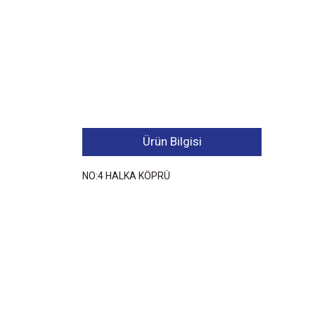
Ürün Bilgisi
NO:4 HALKA KÖPRÜ
Bu ürünün fiyat bilgisi, resim, ürün açıklamalarında ve 
Görüş ve önerileriniz için teşekkür ederiz.
Ürün resmi kalitesiz, bozuk veya görüntülenemiyor.
Ürün açıklamasında eksik bilgiler bulunuyor.