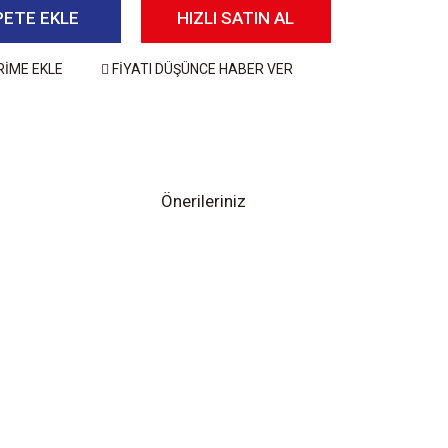
PETE EKLE
HIZLI SATIN AL
RİME EKLE
FİYATI DÜŞÜNCE HABER VER
Önerileriniz
 iletebilirsiniz.