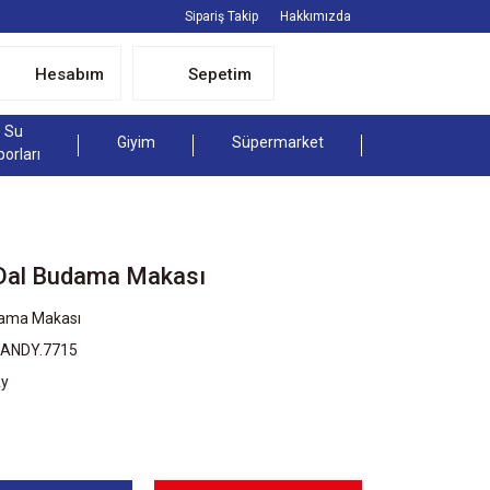
Sipariş Takip
Hakkımızda
Hesabım
Sepetim
Su
Giyim
Süpermarket
porları
Dal Budama Makası
ama Makası
HANDY.7715
Ay