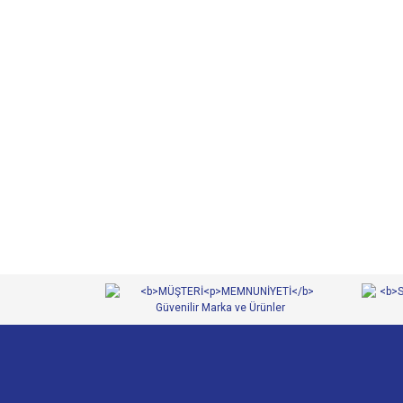
Bu ürünün fiyat bilgisi, resim, ürün açıklamalarında ve 
Görüş ve önerileriniz için teşekkür ederiz.
Ürün resmi kalitesiz, bozuk veya görüntülenemiyor.
Ürün açıklamasında eksik bilgiler bulunuyor.
Ürün bilgilerinde hatalar bulunuyor.
Ürün fiyatı diğer sitelerden daha pahalı.
Bu ürüne benzer farklı alternatifler olmalı.