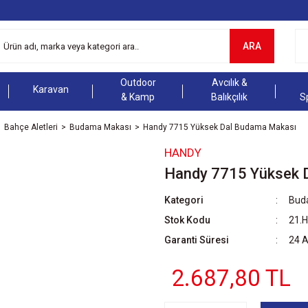
ARA
Outdoor
Avcılık &
Karavan
& Kamp
Balıkçılık
S
Bahçe Aletleri
Budama Makası
Handy 7715 Yüksek Dal Budama Makası
HANDY
Handy 7715 Yüksek 
Kategori
Bud
Stok Kodu
21.
Garanti Süresi
24 
2.687,80 TL