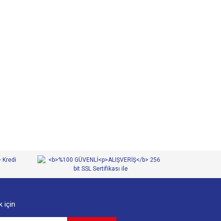
 iletebilirsiniz.
 için