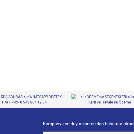
diğer konularda yetersiz gördüğünüz noktaları öneri formunu kullanarak tarafımıza
Bu ürüne ilk yorumu siz yapın!
Yorum Yaz
Kampanya ve duyurularımızdan haberdar olmak