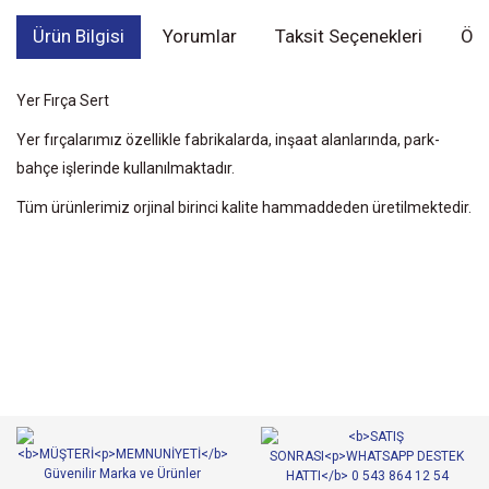
Ürün Bilgisi
Yorumlar
Taksit Seçenekleri
Öne
Yer Fırça Sert
Yer fırçalarımız özellikle fabrikalarda, inşaat alanlarında, park-
bahçe işlerinde kullanılmaktadır.
Tüm ürünlerimiz orjinal birinci kalite hammaddeden üretilmektedir.
Bu ürünün fiyat bilgisi, resim, ürün açıklamalarında ve diğer
konularda yetersiz gördüğünüz noktaları öneri formunu kullanarak
Bu ürüne ilk yorumu siz yapın!
tarafımıza iletebilirsiniz.
Görüş ve önerileriniz için teşekkür ederiz.
Yorum Yaz
Ürün resmi kalitesiz, bozuk veya görüntülenemiyor.
Ürün açıklamasında eksik bilgiler bulunuyor.