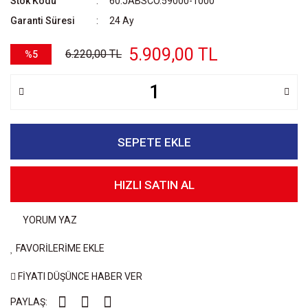
Stok Kodu
60.JABSCO.59000-1000
Garanti Süresi
24 Ay
5.909,00 TL
6.220,00 TL
%5
SEPETE EKLE
HIZLI SATIN AL
YORUM YAZ
FAVORİLERİME EKLE
FİYATI DÜŞÜNCE HABER VER
PAYLAŞ: