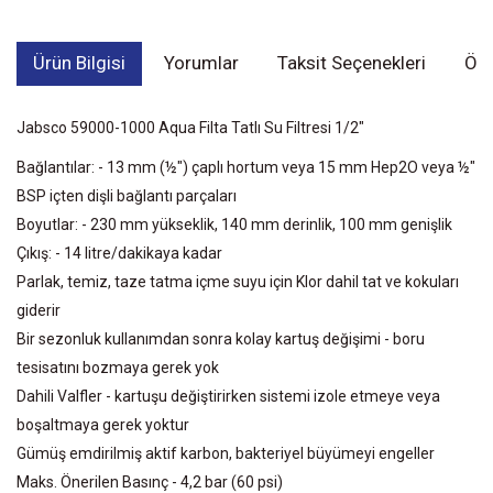
Ürün Bilgisi
Yorumlar
Taksit Seçenekleri
Öne
Jabsco 59000-1000 Aqua Filta Tatlı Su Filtresi 1/2"
Bağlantılar: - 13 mm (½") çaplı hortum veya 15 mm Hep2O veya ½"
BSP içten dişli bağlantı parçaları
Boyutlar: - 230 mm yükseklik, 140 mm derinlik, 100 mm genişlik
Çıkış: - 14 litre/dakikaya kadar
Parlak, temiz, taze tatma içme suyu için Klor dahil tat ve kokuları
giderir
Bir sezonluk kullanımdan sonra kolay kartuş değişimi - boru
tesisatını bozmaya gerek yok
Dahili Valfler - kartuşu değiştirirken sistemi izole etmeye veya
boşaltmaya gerek yoktur
Gümüş emdirilmiş aktif karbon, bakteriyel büyümeyi engeller
Maks. Önerilen Basınç - 4,2 bar (60 psi)