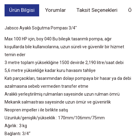
Ürün Bilgisi
Yorumlar
Taksit Seçenekleri
Öne
Jabsco Ayaklı Soğutma Pompası 3/4"
Max 100 HP için, boy 040 Bu bileşik tasarımlı pompa, ağır
koşullarda bile kullanıcılarına, uzun süreli ve güvenilir bir hizmet
temin eder
3 metre toplam yüksekliğine 1500 devirde 2,190 litre/saat debi
5,6 metre yüksekliğe kadar kuru havasını tahliye
Katı parçacıkları, tasarımından dolayı pompaya bir hasar ya da debi
azalmasına sebeb vermeden transfer etme
Aralıklı yerleştirilmiş rulmanları sayesinde uzun rulman ömrü
Mekanik salmastrası sayesinde uzun ömür ve güvenirlik
Neopren impeller i ile birlikte satış
Uzunluk/genişlik/yükseklik : 170mm/106mm/75mm
Ağırlık : 3 kg
Bağlantı: 3/4“