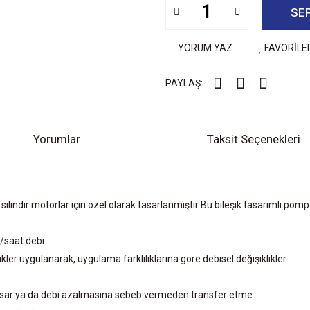
SE
YORUM YAZ
FAVORİLE
PAYLAŞ:
Yorumlar
Taksit Seçenekleri
ilindir motorlar için özel olarak tasarlanmıştır Bu bileşik tasarımlı pompa,
e/saat debi
ikler uygulanarak, uygulama farklılıklarına göre debisel değişiklikler
 hasar ya da debi azalmasına sebeb vermeden transfer etme