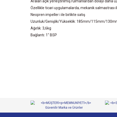
Araları açık yerleştirilmiş rulmanlardan dolayı daha
Özellikle ticari uygulamalarda; mekanik salmastrası i
Neopren impeller i ile birlikte satış
Uzunluk/Genişlik/Yükseklik: 185mm/115mm/130m
Ağırlık: 3,6kg
Bağlantı: 1" BSP
Bu ürünün fiyat bilgisi, resim, ürün açıklamalarında ve 
Görüş ve önerileriniz için teşekkür ederiz.
Ürün resmi kalitesiz, bozuk veya görüntülenemiyor.
Ürün açıklamasında eksik bilgiler bulunuyor.
Ürün bilgilerinde hatalar bulunuyor.
Ürün fiyatı diğer sitelerden daha pahalı.
Bu ürüne benzer farklı alternatifler olmalı.