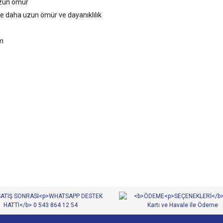
 uzun ömür
le daha uzun ömür ve dayanıklılık
m
diğer konularda yetersiz gördüğünüz noktaları öneri formunu kullanarak tarafımıza
Bu ürüne ilk yorumu siz yapın!
Yorum Yaz