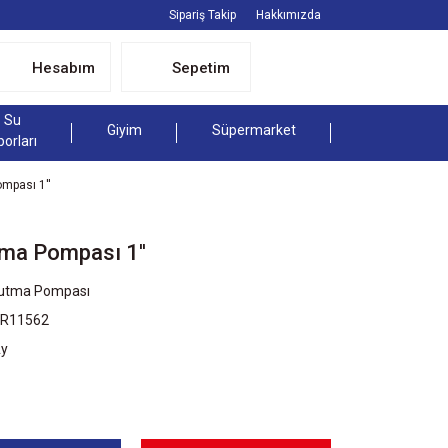
Sipariş Takip
Hakkımızda
Hesabım
Sepetim
Su
Giyim
Süpermarket
porları
mpası 1''
ma Pompası 1''
utma Pompası
SR11562
Ay