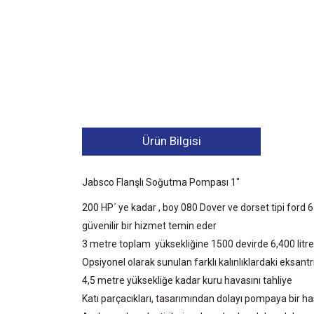
Ürün Bilgisi
Jabsco Flanşlı Soğutma Pompası 1"
200 HP´ ye kadar , boy 080 Dover ve dorset tipi ford 6 s
güvenilir bir hizmet temin eder
3 metre toplam yüksekliğine 1500 devirde 6,400 litr
Opsiyonel olarak sunulan farklı kalınlıklardaki eksantr
4,5 metre yüksekliğe kadar kuru havasını tahliye
Katı parçacıkları, tasarımından dolayı pompaya bir