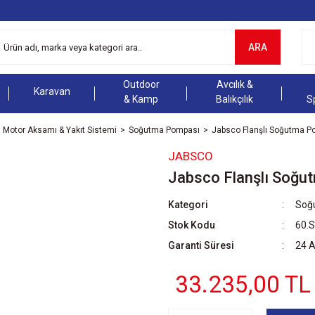
ARA
Outdoor
Avcılık &
Karavan
& Kamp
Balıkçılık
S
Motor Aksamı & Yakıt Sistemi
Soğutma Pompası
Jabsco Flanşlı Soğutma Po
JABSCO
Jabsco Flanşlı Soğut
Kategori
Soğ
Stok Kodu
60.
Garanti Süresi
24 
33.235,00 TL