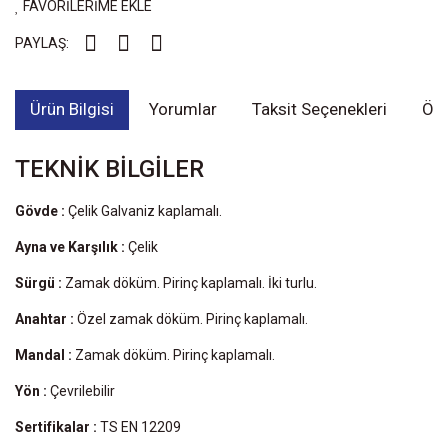
FAVORİLERİME EKLE
PAYLAŞ:
Ürün Bilgisi
Yorumlar
Taksit Seçenekleri
Öne
TEKNİK BİLGİLER
Gövde :
Çelik Galvaniz kaplamalı.
Ayna ve Karşılık :
Çelik
Sürgü :
Zamak döküm. Pirinç kaplamalı. İki turlu.
Anahtar :
Özel zamak döküm. Pirinç kaplamalı.
Mandal :
Zamak döküm. Pirinç kaplamalı.
Yön :
Çevrilebilir
Sertifikalar :
TS EN 12209