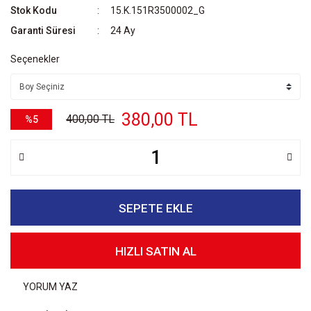
Stok Kodu
15.K.151R3500002_G
Garanti Süresi
24 Ay
Seçenekler
380,00 TL
400,00 TL
%5
SEPETE EKLE
HIZLI SATIN AL
YORUM YAZ