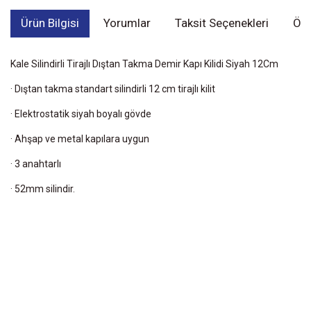
Ürün Bilgisi
Yorumlar
Taksit Seçenekleri
Öne
Kale Silindirli Tirajlı Dıştan Takma Demir Kapı Kilidi Siyah 12Cm
· Dıştan takma standart silindirli 12 cm tirajlı kilit
· Elektrostatik siyah boyalı gövde
· Ahşap ve metal kapılara uygun
· 3 anahtarlı
· 52mm silindir.
Bu ürünün fiyat bilgisi, resim, ürün açıklamalarında ve diğer
konularda yetersiz gördüğünüz noktaları öneri formunu kullanarak
Bu ürüne ilk yorumu siz yapın!
tarafımıza iletebilirsiniz.
Görüş ve önerileriniz için teşekkür ederiz.
Yorum Yaz