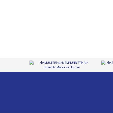
Bu ürünün fiyat bilgisi, resim, ürün açıklamalarında ve 
Görüş ve önerileriniz için teşekkür ederiz.
Ürün resmi kalitesiz, bozuk veya görüntülenemiyor.
Ürün açıklamasında eksik bilgiler bulunuyor.
Ürün bilgilerinde hatalar bulunuyor.
Ürün fiyatı diğer sitelerden daha pahalı.
Bu ürüne benzer farklı alternatifler olmalı.