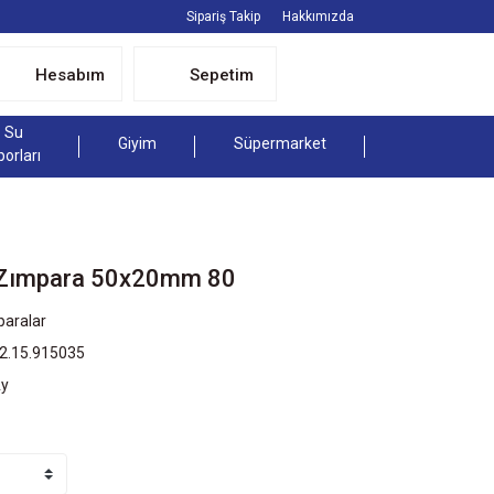
Sipariş Takip
Hakkımızda
Hesabım
Sepetim
Su
Giyim
Süpermarket
porları
 Zımpara 50x20mm 80
aralar
2.15.915035
Ay