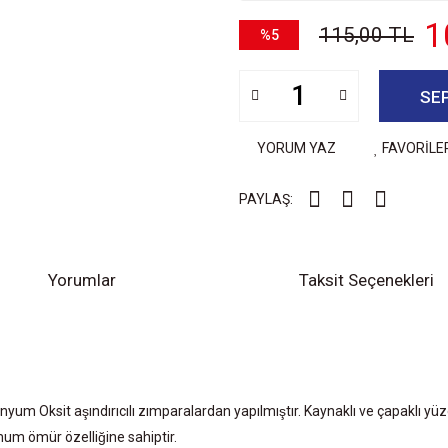
1
115,00 TL
%5
SE
YORUM YAZ
FAVORİLE
PAYLAŞ:
Yorumlar
Taksit Seçenekleri
 Oksit aşındırıcılı zımparalardan yapılmıştır. Kaynaklı ve çapaklı yüz
m ömür özelliğine sahiptir.