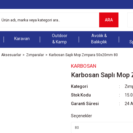
ARA
Outdoor
Avcılık &
Karavan
& Kamp
Balıkçılık
S
Aksesuarlar
Zımparalar
Karbosan Saplı Mop Zımpara 50x20mm 80
KARBOSAN
Karbosan Saplı Mop
Kategori
Zımp
Stok Kodu
15.0
Garanti Süresi
24 
Seçenekler