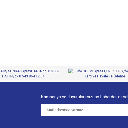
diğer konularda yetersiz gördüğünüz noktaları öneri formunu kullanarak tarafımıza
Bu ürüne ilk yorumu siz yapın!
Yorum Yaz
Kampanya ve duyurularımızdan haberdar olmak
Gönder