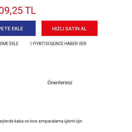
09,25 TL
PETE EKLE
HIZLI SATIN AL
RİME EKLE
FİYATI DÜŞÜNCE HABER VER
Önerileriniz
eylerde kaba ve ince zımparalama işlemi için