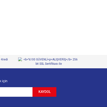
 iletebilirsiniz.
 için
KAYDOL