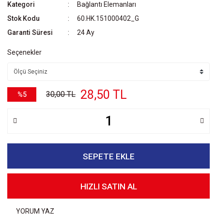
Kategori
Bağlantı Elemanları
Stok Kodu
60.HK.151000402_G
Garanti Süresi
24 Ay
Seçenekler
28,50 TL
30,00 TL
%5
SEPETE EKLE
HIZLI SATIN AL
YORUM YAZ