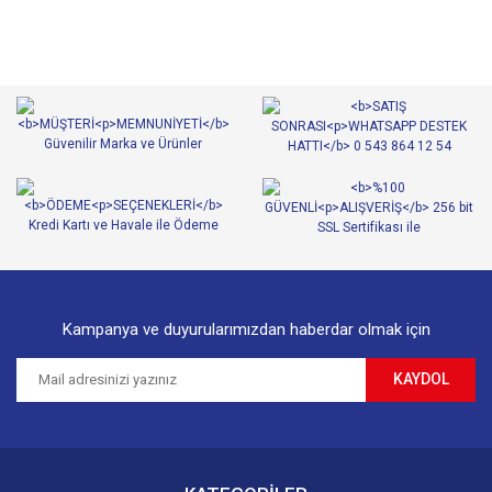
tarafımıza iletebilirsiniz.
Görüş ve önerileriniz için teşekkür ederiz.
Yorum Yaz
Ürün resmi kalitesiz, bozuk veya görüntülenemiyor.
Ürün açıklamasında eksik bilgiler bulunuyor.
Ürün bilgilerinde hatalar bulunuyor.
Ürün fiyatı diğer sitelerden daha pahalı.
Bu ürüne benzer farklı alternatifler olmalı.
Kampanya ve duyurularımızdan haberdar olmak için
KAYDOL
Gönder