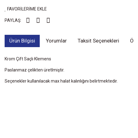
FAVORİLERİME EKLE
PAYLAŞ:
Ürün Bilgisi
Yorumlar
Taksit Seçenekleri
Öne
Krom Çift Saçlı Klemens
Paslanmaz çelikten üretlmiştir.
Seçenekler kullanılacak max halat kalınlığını belirtmektedir.
Bu ürünün fiyat bilgisi, resim, ürün açıklamalarında ve diğer
konularda yetersiz gördüğünüz noktaları öneri formunu kullanarak
Bu ürüne ilk yorumu siz yapın!