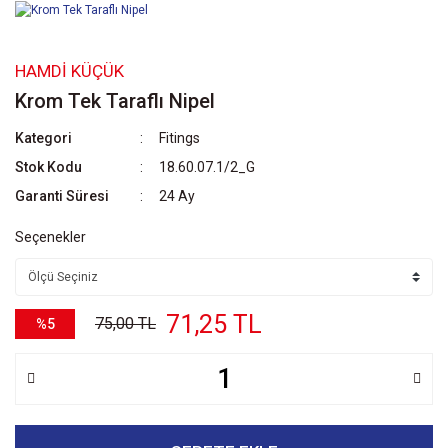
HAMDI KÜÇÜK
Krom Tek Taraflı Nipel
Kategori
Fitings
Stok Kodu
18.60.07.1/2_G
Garanti Süresi
24 Ay
Seçenekler
71,25 TL
75,00 TL
%5