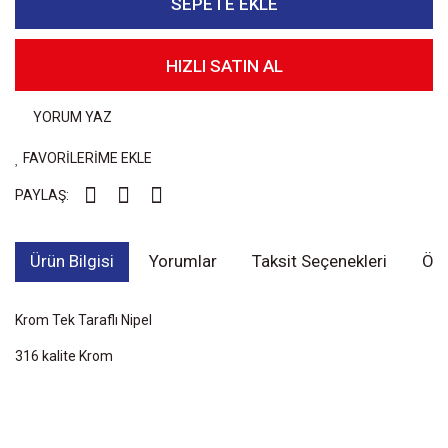
SEPETE EKLE
HIZLI SATIN AL
YORUM YAZ
FAVORİLERİME EKLE
PAYLAŞ:
Ürün Bilgisi
Yorumlar
Taksit Seçenekleri
Öne
Krom Tek Taraflı Nipel
316 kalite Krom
Bu ürünün fiyat bilgisi, resim, ürün açıklamalarında ve diğer