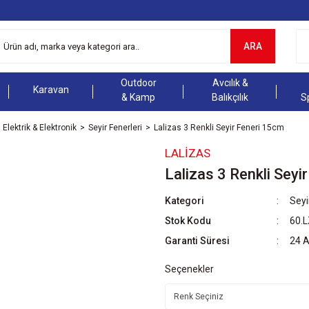
ARA
Outdoor
Avcılık &
Karavan
& Kamp
Balıkçılık
S
Elektrik & Elektronik
Seyir Fenerleri
Lalizas 3 Renkli Seyir Feneri 15cm
LALIZAS
Lalizas 3 Renkli Seyi
Kategori
Seyi
Stok Kodu
60.
Garanti Süresi
24 
Seçenekler