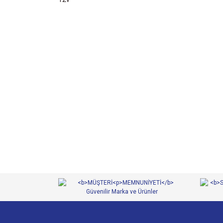
Bu ürünün fiyat bilgisi, resim, ürün açıklamalarında ve 
Görüş ve önerileriniz için teşekkür ederiz.
Ürün resmi kalitesiz, bozuk veya görüntülenemiyor.
Ürün açıklamasında eksik bilgiler bulunuyor.
Ürün bilgilerinde hatalar bulunuyor.
Ürün fiyatı diğer sitelerden daha pahalı.
Bu ürüne benzer farklı alternatifler olmalı.