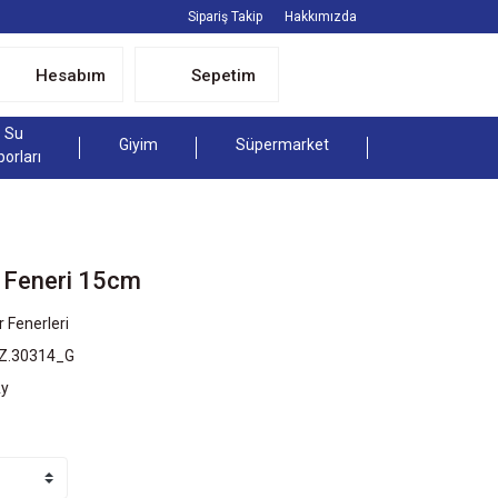
Sipariş Takip
Hakkımızda
Hesabım
Sepetim
Su
Giyim
Süpermarket
porları
r Feneri 15cm
r Fenerleri
LZ.30314_G
Ay