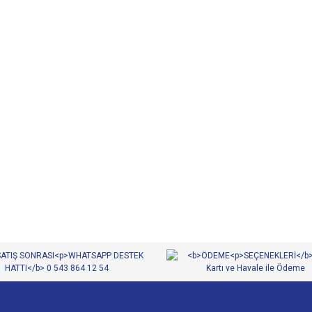
diğer konularda yetersiz gördüğünüz noktaları öneri formunu kullanarak tarafımıza
Bu ürüne ilk yorumu siz yapın!
Yorum Yaz