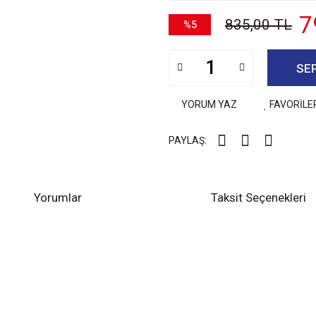
7
835,00 TL
%5
SE
YORUM YAZ
FAVORİLE
PAYLAŞ:
Yorumlar
Taksit Seçenekleri