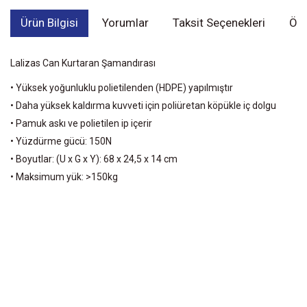
Ürün Bilgisi
Yorumlar
Taksit Seçenekleri
Öne
Lalizas Can Kurtaran Şamandırası
• Yüksek yoğunluklu polietilenden (HDPE) yapılmıştır
• Daha yüksek kaldırma kuvveti için poliüretan köpükle iç dolgu
• Pamuk askı ve polietilen ip içerir
• Yüzdürme gücü: 150N
• Boyutlar: (U x G x Y): 68 x 24,5 x 14 cm
• Maksimum yük: >150kg
Bu ürünün fiyat bilgisi, resim, ürün açıklamalarında ve diğer
konularda yetersiz gördüğünüz noktaları öneri formunu kullanarak
Bu ürüne ilk yorumu siz yapın!
tarafımıza iletebilirsiniz.
Görüş ve önerileriniz için teşekkür ederiz.
Yorum Yaz