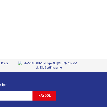
 iletebilirsiniz.
 için
KAYDOL