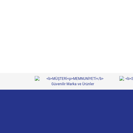
Bu ürünün fiyat bilgisi, resim, ürün açıklamalarında ve 
Görüş ve önerileriniz için teşekkür ederiz.
Ürün resmi kalitesiz, bozuk veya görüntülenemiyor.
Ürün açıklamasında eksik bilgiler bulunuyor.
Ürün bilgilerinde hatalar bulunuyor.
Ürün fiyatı diğer sitelerden daha pahalı.
Bu ürüne benzer farklı alternatifler olmalı.