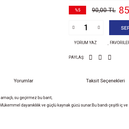
85
90,00 TL
%5
SE
YORUM YAZ
FAVORİLE
PAYLAŞ:
Yorumlar
Taksit Seçenekleri
 amaçlı, su geçirmez bu bant,
 Mükemmel dayanıklılık ve güçlü kaynak gücü sunar.Bu bandı çeşitli iç ve d