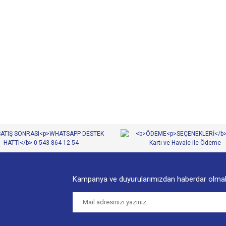
diğer konularda yetersiz gördüğünüz noktaları öneri formunu kullanarak tarafımıza
Bu ürüne ilk yorumu siz yapın!
Yorum Yaz
Kampanya ve duyurularımızdan haberdar olmak
Gönder