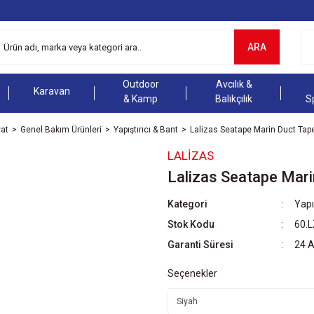
ARA
Outdoor
Avcılık &
Karavan
& Kamp
Balıkçılık
S
vat
Genel Bakım Ürünleri
Yapıştırıcı & Bant
Lalizas Seatape Marin Duct Ta
LALIZAS
Lalizas Seatape Mar
Kategori
Yapı
Stok Kodu
60.
Garanti Süresi
24 
Seçenekler