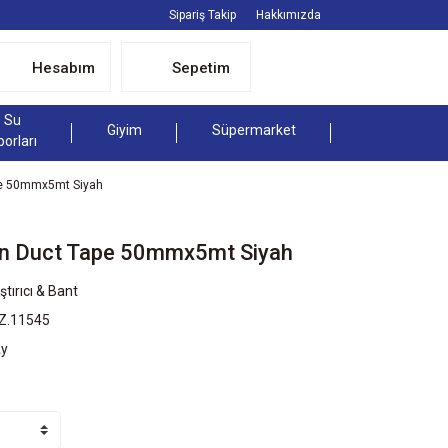
Sipariş Takip
Hakkımızda
Hesabım
Sepetim
Su
Giyim
Süpermarket
porları
pe 50mmx5mt Siyah
in Duct Tape 50mmx5mt Siyah
ştırıcı & Bant
LZ.11545
Ay