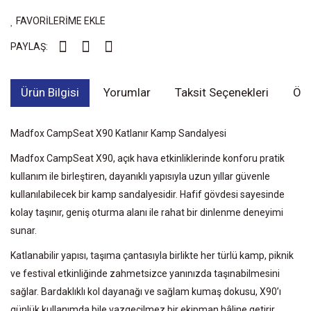
FAVORİLERİME EKLE
PAYLAŞ:
Ürün Bilgisi
Yorumlar
Taksit Seçenekleri
Öne
Madfox CampSeat X90 Katlanır Kamp Sandalyesi
Madfox CampSeat X90, açık hava etkinliklerinde konforu pratik
kullanım ile birleştiren, dayanıklı yapısıyla uzun yıllar güvenle
kullanılabilecek bir kamp sandalyesidir. Hafif gövdesi sayesinde
kolay taşınır, geniş oturma alanı ile rahat bir dinlenme deneyimi
sunar.
Katlanabilir yapısı, taşıma çantasıyla birlikte her türlü kamp, piknik
ve festival etkinliğinde zahmetsizce yanınızda taşınabilmesini
sağlar. Bardaklıklı kol dayanağı ve sağlam kumaş dokusu, X90’ı
günlük kullanımda bile vazgeçilmez bir ekipman hâline getirir.