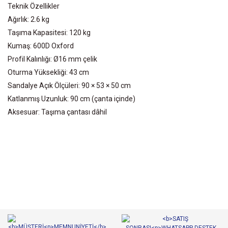
Teknik Özellikler
Ağırlık: 2.6 kg
Taşıma Kapasitesi: 120 kg
Kumaş: 600D Oxford
Profil Kalınlığı: Ø16 mm çelik
Oturma Yüksekliği: 43 cm
Sandalye Açık Ölçüleri: 90 × 53 × 50 cm
Katlanmış Uzunluk: 90 cm (çanta içinde)
Aksesuar: Taşıma çantası dâhil
Bu ürünün fiyat bilgisi, resim, ürün açıklamalarında ve diğer
konularda yetersiz gördüğünüz noktaları öneri formunu kullanarak
Bu ürüne ilk yorumu siz yapın!
tarafımıza iletebilirsiniz.
Görüş ve önerileriniz için teşekkür ederiz.
Yorum Yaz
Ürün resmi kalitesiz, bozuk veya görüntülenemiyor.