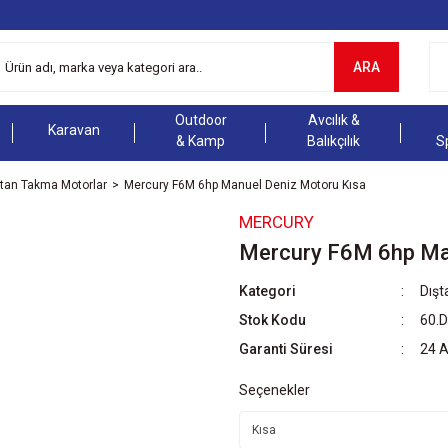
ARA
Outdoor
Avcılık &
Karavan
& Kamp
Balıkçılık
S
ştan Takma Motorlar
Mercury F6M 6hp Manuel Deniz Motoru Kısa
MERCURY
Mercury F6M 6hp Ma
Kategori
Dışt
Stok Kodu
60.
Garanti Süresi
24 
Seçenekler