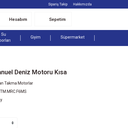
Sipariş Takip
Hakkımızda
Hesabım
Sepetim
Su
Giyim
Süpermarket
porları
nuel Deniz Motoru Kısa
an Takma Motorlar
DTM.MRC.F6MS
Ay