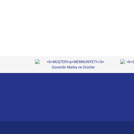
Bu ürünün fiyat bilgisi, resim, ürün açıklamalarında ve 
Görüş ve önerileriniz için teşekkür ederiz.
Ürün resmi kalitesiz, bozuk veya görüntülenemiyor.
Ürün açıklamasında eksik bilgiler bulunuyor.
Ürün bilgilerinde hatalar bulunuyor.
Ürün fiyatı diğer sitelerden daha pahalı.
Bu ürüne benzer farklı alternatifler olmalı.