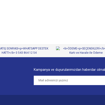
diğer konularda yetersiz gördüğünüz noktaları öneri formunu kullanarak tarafımıza
Bu ürüne ilk yorumu siz yapın!
Yorum Yaz
Kampanya ve duyurularımızdan haberdar olmak
Gönder