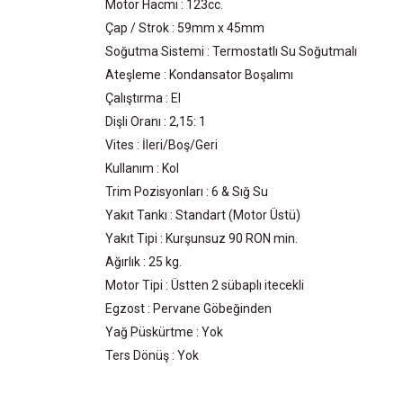
Motor Hacmi : 123cc.
Çap / Strok : 59mm x 45mm
Soğutma Sistemi : Termostatlı Su Soğutmalı
Ateşleme : Kondansator Boşalımı
Çalıştırma : El
Dişli Oranı : 2,15: 1
Vites : İleri/Boş/Geri
Kullanım : Kol
Trim Pozisyonları : 6 & Sığ Su
Yakıt Tankı : Standart (Motor Üstü)
Yakıt Tipi : Kurşunsuz 90 RON min.
Ağırlık : 25 kg.
Motor Tipi : Üstten 2 sübaplı itecekli
Egzost : Pervane Göbeğinden
Yağ Püskürtme : Yok
Ters Dönüş : Yok