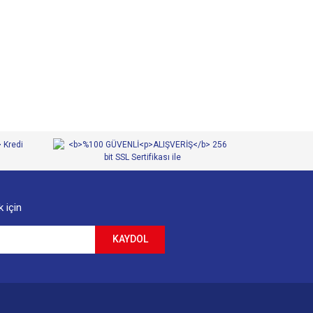
 iletebilirsiniz.
 için
KAYDOL