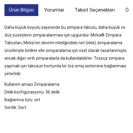
Ürün Bilgisi
Yorumlar
Taksit Seçenekleri
Öne
Daha büyük boyutu sayesinde bu zımpara takozu, daha büyük ve
düz yüzeylerin zımparalanması için uygundur. Mirka® Zımpara
Takozları, Mirka'nın devrim niteliğindeki net (elek) zımparalama
ürünleriyle birlikte elle zımparalama için özel olarak tasarlanmıştır,
ancak diğer cırtlı zımparalarla da kullanılabilirler. Tozsuz zımpara
yapmak için takozun hortumla bir toz emiş sistemine bağlanması
yeterlidir.
Kullanım amacı:Zımparalama
Delik konfigürasyonu: 36 delik
Bağlanma türü: cırt
Sertlik: Sert
Bu ürünün fiyat bilgisi, resim, ürün açıklamalarında ve diğer