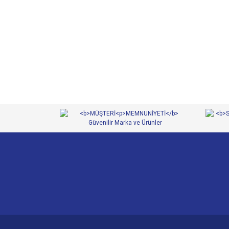
Bu ürünün fiyat bilgisi, resim, ürün açıklamalarında ve 
Görüş ve önerileriniz için teşekkür ederiz.
Ürün resmi kalitesiz, bozuk veya görüntülenemiyor.
Ürün açıklamasında eksik bilgiler bulunuyor.
Ürün bilgilerinde hatalar bulunuyor.
Ürün fiyatı diğer sitelerden daha pahalı.
Bu ürüne benzer farklı alternatifler olmalı.