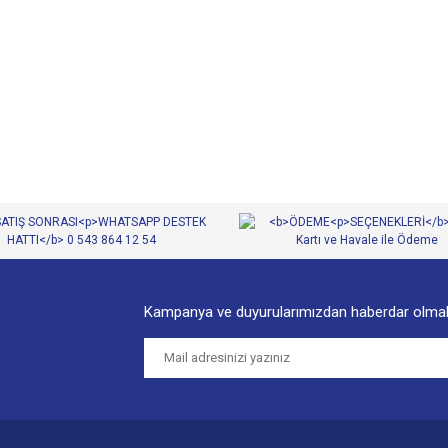
diğer konularda yetersiz gördüğünüz noktaları öneri formunu kullanarak tarafımıza
Bu ürüne ilk yorumu siz yapın!
Yorum Yaz
Kampanya ve duyurularımızdan haberdar olmak
Gönder