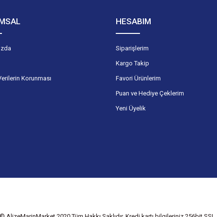
MSAL
HESABIM
ızda
Siparişlerim
Kargo Takip
Verilerin Korunması
Favori Ürünlerim
Puan ve Hediye Çeklerim
Yeni Üyelik
© AlizeMarinMarket 2020 Tüm Hakkı Saklıdır. Kredi kartı bilgileriniz 256bit SSL s