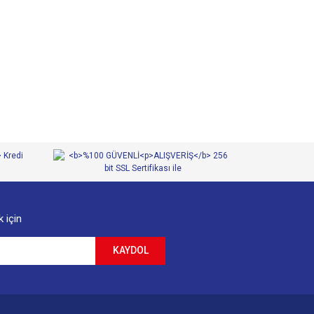
 iletebilirsiniz.
 için
KAYDOL