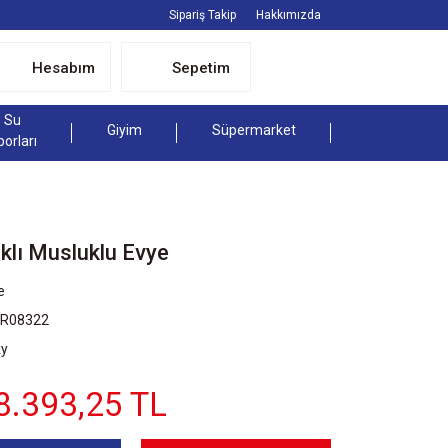
Sipariş Takip
Hakkımızda
Hesabım
Sepetim
Su
Giyim
Süpermarket
porları
lı Musluklu Evye
e
SR08322
Ay
8.393,25 TL