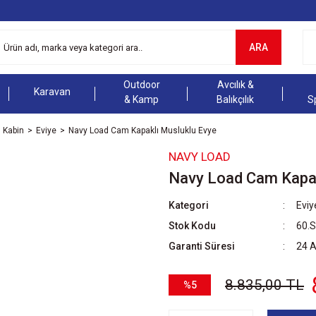
ARA
Outdoor
Avcılık &
Karavan
& Kamp
Balıkçılık
S
Kabin
Eviye
Navy Load Cam Kapaklı Musluklu Evye
NAVY LOAD
Navy Load Cam Kapak
Kategori
Eviy
Stok Kodu
60.
Garanti Süresi
24 
8.835,00 TL
%5