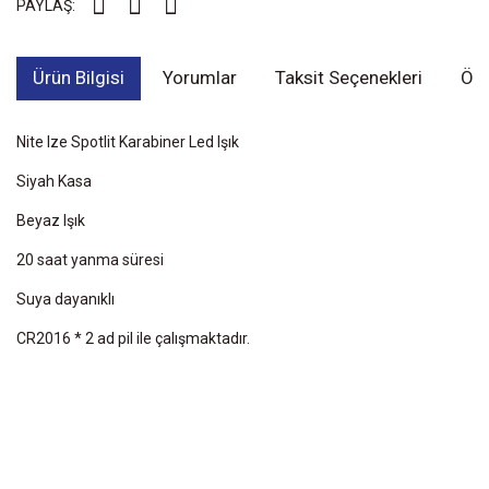
PAYLAŞ:
Ürün Bilgisi
Yorumlar
Taksit Seçenekleri
Öne
Nite Ize Spotlit Karabiner Led Işık
Siyah Kasa
Beyaz Işık
20 saat yanma süresi
Suya dayanıklı
CR2016 * 2 ad pil ile çalışmaktadır.