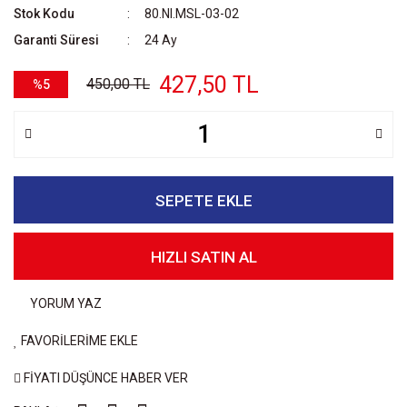
Stok Kodu
80.NI.MSL-03-02
Garanti Süresi
24 Ay
427,50 TL
450,00 TL
%5
SEPETE EKLE
HIZLI SATIN AL
YORUM YAZ
FAVORİLERİME EKLE
FİYATI DÜŞÜNCE HABER VER