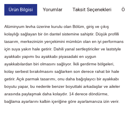
Ürün Bilgisi
Yorumlar
Taksit Seçenekleri
Öne
Alüminyum levha üzerine kurulu olan Bölüm, giriş ve çıkış
kolaylığı sağlayan bir ön dantel sistemine sahiptir. Düşük profilli
tasarım, merkezinizin yerçekimini mümkün olan en iyi performans
için suya yakın hale getirir. Dahili yanal sertleştiriciler ve laststyle
ayakkabı yapımı bu ayakkabı piyasadaki en uygun
ayakkabılardan biri olmasını sağlıyor. İkili gerdirme bölgeleri,
kolay serbest bırakılmasını sağlarken son derece rahat bir hale
getirir. Açık parmak tasarımı, onu daha bağışlayıcı bir ayakkabı
boyutu yapar, bu nedenle benzer boyuttaki arkadaşlar ve aileler
arasında paylaşmak daha kolaydır. 14 derece döndürme,
bağlama ayarlarını kalbin içeriğine göre ayarlamanıza izin verir.
Bu ürünün fiyat bilgisi, resim, ürün açıklamalarında ve diğer
konularda yetersiz gördüğünüz noktaları öneri formunu kullanarak